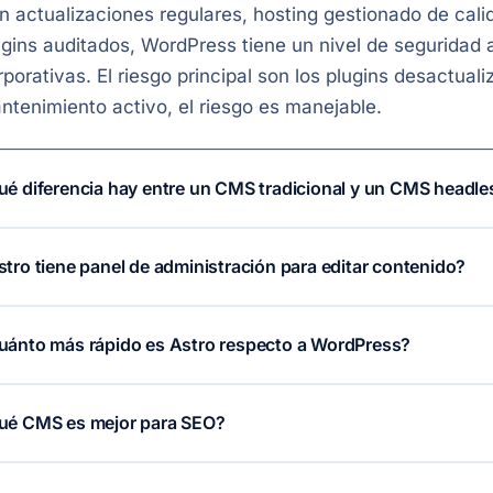
n actualizaciones regulares, hosting gestionado de cal
ugins auditados, WordPress tiene un nivel de seguridad
rporativas. El riesgo principal son los plugins desactual
ntenimiento activo, el riesgo es manejable.
ué diferencia hay entre un CMS tradicional y un CMS headle
 CMS tradicional (WordPress, Drupal) gestiona tanto el
tro tiene panel de administración para editar contenido?
smo sistema. Un CMS headless solo gestiona el contenid
mpletamente independiente y puede ser cualquier tecnolo
tro no tiene panel de administración nativo. El conten
ro requiere más esfuerzo de desarrollo.
uánto más rápido es Astro respecto a WordPress?
e requiere acceso al repositorio de código) o integran
ntentful o Prismic que sí tienen panel de usuario.
 condiciones comparables (mismo contenido, mismo host
ué CMS es mejor para SEO?
2 segundos frente a 1,8-2,5 segundos de WordPress opti
s contenido dinámico. WordPress con caché agresiva 
dos los CMS mencionados permiten un SEO técnico corre
tro en páginas estáticas.