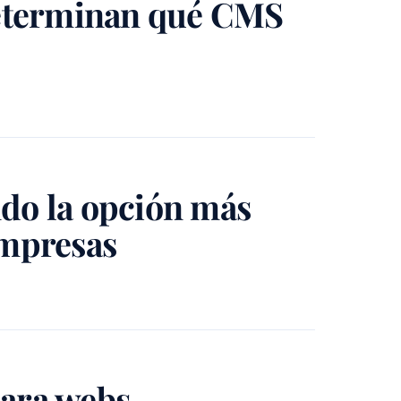
 determinan qué CMS
ndo la opción más
empresas
para webs