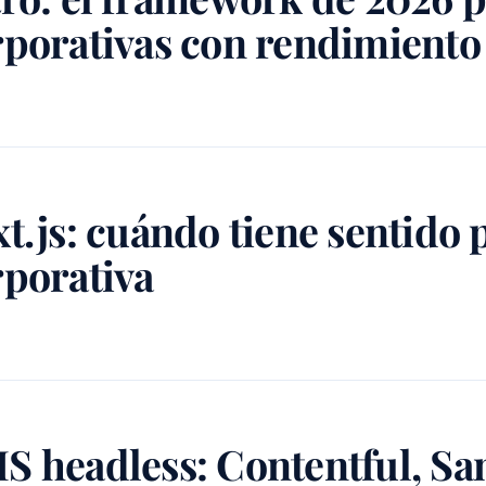
rporativas con rendimiento
t.js: cuándo tiene sentido
rporativa
 headless: Contentful, San