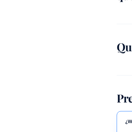
Qu
Pr
¿W