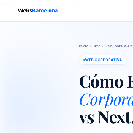
/blog/como-elegir-cms-web-corporativa
Webs
Barcelona
Inicio
›
Blog
›
CMS para Web C
WEB CORPORATIVA
Cómo E
Corpora
vs Next