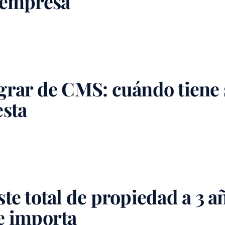
 empresa
grar de CMS: cuándo tiene 
esta
te total de propiedad a 3 a
e importa