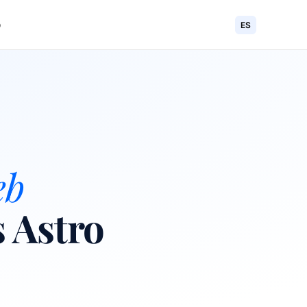
o
ES
eb
s Astro