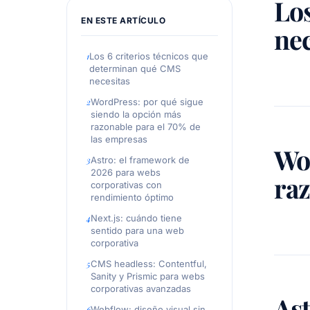
Lo
EN ESTE ARTÍCULO
nec
Los 6 criterios técnicos que
determinan qué CMS
necesitas
WordPress: por qué sigue
siendo la opción más
razonable para el 70% de
las empresas
Wo
Astro: el framework de
2026 para webs
raz
corporativas con
rendimiento óptimo
Next.js: cuándo tiene
sentido para una web
corporativa
CMS headless: Contentful,
Sanity y Prismic para webs
corporativas avanzadas
As
Webflow: diseño visual sin