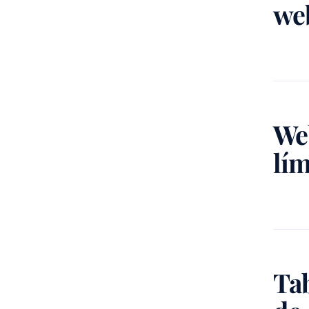
we
Web
lím
Tab