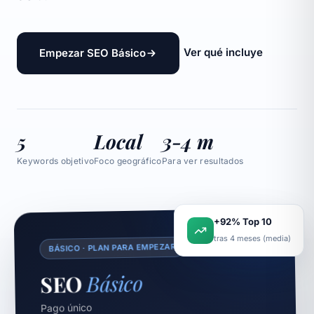
Ver qué incluye
Empezar SEO Básico
5
Local
3-4 m
Keywords objetivo
Foco geográfico
Para ver resultados
+92% Top 10
tras 4 meses (media)
BÁSICO · PLAN PARA EMPEZAR
Básico
SEO
Pago único