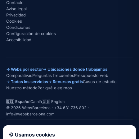
Contacto
Aviso legal
Privacidad
Cookies
Condiciones
Configuración de cookies
Accesibilidad
→ Webs por sector
→ Ubicaciones donde trabajamos
Comparativas
Preguntas frecuentes
Presupuesto web
→ Todos los servicios
→ Recursos gratis
Casos de estudio
Nuestro método
Por qué elegirnos
🇪🇸 Español
Català
🇬🇧 English
© 2026 WebsBarcelona ·
+34 631 736 802
·
info@websbarcelona.com
★★★★★
5,0 · 26 reseñas en Google
LinkedIn
Instagram
Quién está detrás →
🍪 Usamos cookies