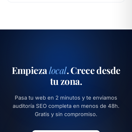
muy antigua), recomendamos rediseño antes de
No. Trabajamos mes a mes. Si no te encaja,
invertir en SEO.
cancelas sin penalizaciones.
Empieza
local
. Crece desde
tu zona.
Pasa tu web en 2 minutos y te enviamos
auditoría SEO completa en menos de 48h.
Gratis y sin compromiso.