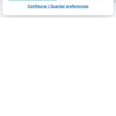
Configurar / Guardar preferencias
Inicio
Nosotros
Llamar
Contacto
He leído y acepto la
Política de Privacidad
y el
tratamiento de mis datos para gestionar mi
solicitud.
Descargar checklist SEO gratis →
Sin spam. Solo el PDF. Puedes darte de
baja cuando quieras.
Al enviar aceptas nuestra
política de
privacidad
.
50
5
2026