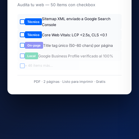
Audita tu web — 50 ítems con checkbox
Sitemap XML enviado a Google Search
Técnico
Console
Core Web Vitals: LCP <2.5s, CLS <0.1
Técnico
Title tag único (50-60 chars) por página
On-page
Google Business Profile verificado al 100%
Local
+ 46 ítems más...
PDF · 2 páginas · Listo para imprimir · Gratis