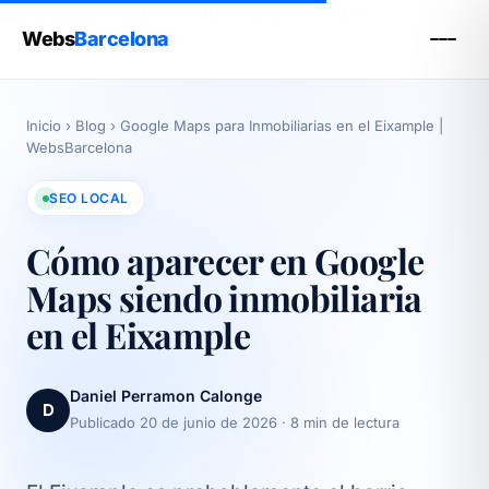
/blog/google-maps-inmobiliaria-el-eixample
Webs
Barcelona
Inicio
›
Blog
›
Google Maps para Inmobiliarias en el Eixample |
WebsBarcelona
SEO LOCAL
Cómo aparecer en Google
Maps siendo inmobiliaria
en el Eixample
Daniel Perramon Calonge
D
Publicado 20 de junio de 2026
· 8 min de lectura