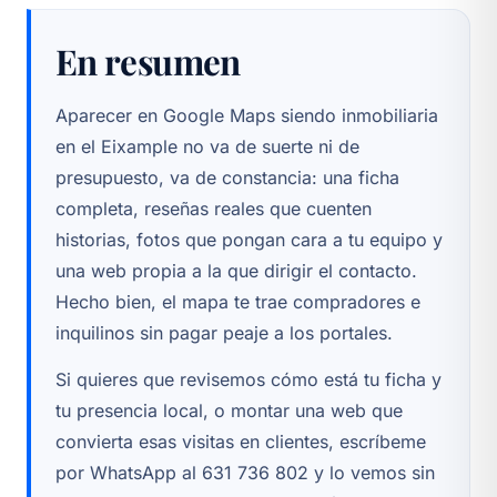
un bloque antiguo y parado pierde fuerza
perfectas. Nunca la borres por las malas ni
En resumen
con el tiempo.
discutas en público. Y si es injusta o falsa,
puedes solicitar a Google su retirada,
aunque no siempre la aceptan.
Aparecer en Google Maps siendo inmobiliaria
en el Eixample no va de suerte ni de
presupuesto, va de constancia: una ficha
completa, reseñas reales que cuenten
historias, fotos que pongan cara a tu equipo y
una web propia a la que dirigir el contacto.
Hecho bien, el mapa te trae compradores e
inquilinos sin pagar peaje a los portales.
Si quieres que revisemos cómo está tu ficha y
tu presencia local, o montar una web que
convierta esas visitas en clientes, escríbeme
por WhatsApp al 631 736 802 y lo vemos sin