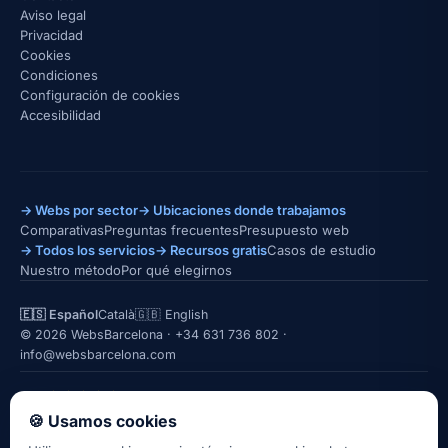
Aviso legal
Privacidad
Cookies
Condiciones
Configuración de cookies
Accesibilidad
→ Webs por sector
→ Ubicaciones donde trabajamos
Comparativas
Preguntas frecuentes
Presupuesto web
→ Todos los servicios
→ Recursos gratis
Casos de estudio
Nuestro método
Por qué elegirnos
🇪🇸 Español
Català
🇬🇧 English
© 2026 WebsBarcelona ·
+34 631 736 802
·
info@websbarcelona.com
★★★★★
5,0 · 26 reseñas en Google
LinkedIn
Instagram
Quién está detrás →
🍪 Usamos cookies