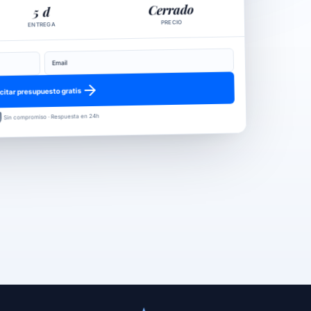
Cerrado
5 d
PRECIO
ENTREGA
Email
icitar presupuesto gratis
Sin compromiso · Respuesta en 24h