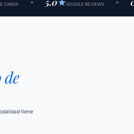
5.0
★
0
◆
◆
GOOGLE REVIEWS
PERMA
 de
odalidad tiene