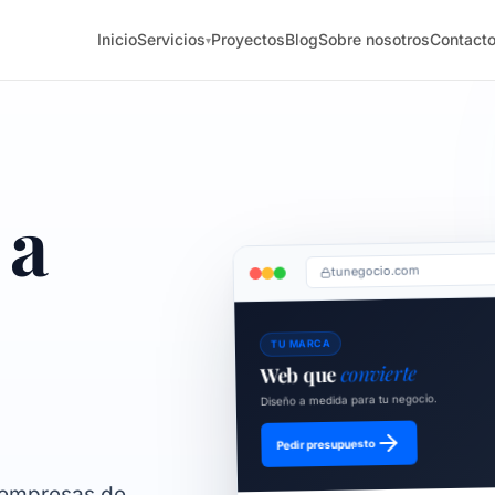
Inicio
Servicios
Proyectos
Blog
Sobre nosotros
Contact
▾
 a
tunegocio.com
TU MARCA
convierte
Web que
Diseño a medida para tu negocio.
Pedir presupuesto
 empresas de