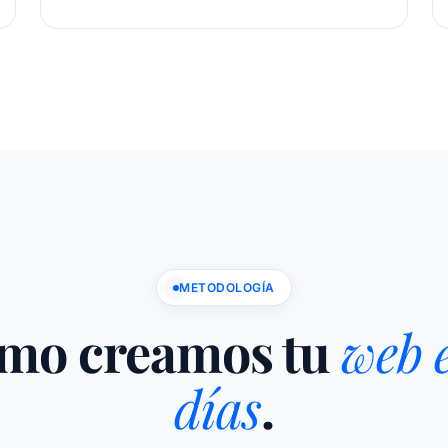
METODOLOGÍA
mo creamos tu
web 
días
.