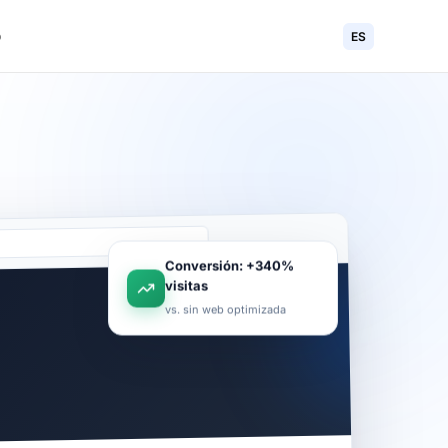
o
ES
Conversión: +340%
visitas
vs. sin web optimizada