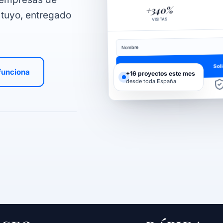
+340%
 tuyo, entregado
VISITAS
Nombre
Sol
funciona
+16 proyectos este mes
desde toda España