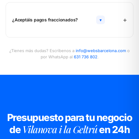
¿Aceptáis pagos fraccionados?
▾
¿Tienes más dudas? Escríbenos a
info@websbarcelona.com
o
por WhatsApp al
631 736 802
.
Presupuesto para tu negocio
Vilanova i la Geltrú
de
en 24h