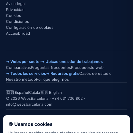
Aviso legal
Privacidad
Cookies
Condiciones
Configuración de cookies
Accesibilidad
→ Webs por sector
→ Ubicaciones donde trabajamos
Comparativas
Preguntas frecuentes
Presupuesto web
→ Todos los servicios
→ Recursos gratis
Casos de estudio
Nuestro método
Por qué elegirnos
🇪🇸 Español
Català
🇬🇧 English
© 2026 WebsBarcelona ·
+34 631 736 802
·
info@websbarcelona.com
★★★★★
5,0 · 26 reseñas en Google
LinkedIn
Instagram
Quién está detrás →
🍪 Usamos cookies