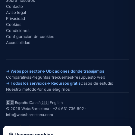
Sobre nosotros
Contacto
Aviso legal
Privacidad
Cookies
Condiciones
Configuración de cookies
Accesibilidad
→ Webs por sector
→ Ubicaciones donde trabajamos
Comparativas
Preguntas frecuentes
Presupuesto web
→ Todos los servicios
→ Recursos gratis
Casos de estudio
Nuestro método
Por qué elegirnos
🇪🇸 Español
Català
🇬🇧 English
© 2026 WebsBarcelona ·
+34 631 736 802
·
info@websbarcelona.com
★★★★★
5,0 · 26 reseñas en Google
LinkedIn
Instagram
Quién está detrás →
🍪 Usamos cookies