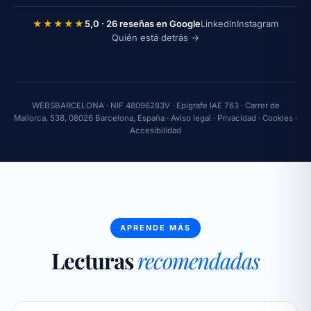
★★★★★
5,0 · 26 reseñas en Google
LinkedIn
Instagram
Quién está detrás →
WEBSBARCELONA · NIF 48096283V · Epígrafe IAE 763 · Carrer de
Mallorca, 538, 08026 Barcelona, España ·
Aviso legal
·
Privacidad
·
Cookies
·
Accesibilidad
APRENDE MÁS
Lecturas
recomendadas