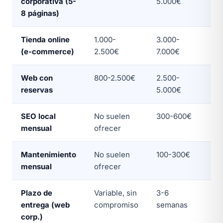
corporativa (5-
5.000€
8 páginas)
Tienda online
1.000-
3.000-
a 
(e-commerce)
2.500€
7.000€
Web con
800-2.500€
2.500-
a 
reservas
5.000€
SEO local
No suelen
300-600€
a 
mensual
ofrecer
Mantenimiento
No suelen
100-300€
a 
mensual
ofrecer
Plazo de
Variable, sin
3-6
10
entrega (web
compromiso
semanas
corp.)