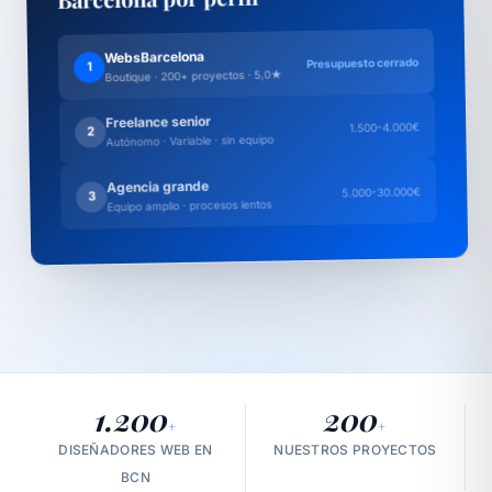
WebsBarcelona
Presupuesto cerrado
1
Boutique · 200+ proyectos · 5,0★
Freelance senior
1.500-4.000€
2
Autónomo · Variable · sin equipo
Agencia grande
5.000-30.000€
3
Equipo amplio · procesos lentos
1.200
200
+
+
DISEÑADORES WEB EN
NUESTROS PROYECTOS
BCN