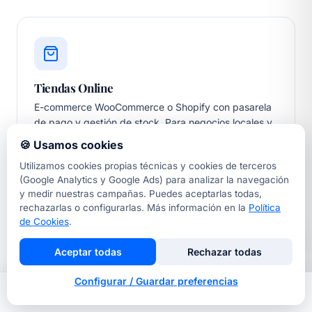
Tiendas Online
E-commerce WooCommerce o Shopify con pasarela
de pago y gestión de stock. Para negocios locales y
online.
🍪 Usamos cookies
Utilizamos cookies propias técnicas y cookies de terceros
(Google Analytics y Google Ads) para analizar la navegación
y medir nuestras campañas. Puedes aceptarlas todas,
rechazarlas o configurarlas. Más información en la
Política
de Cookies
.
Webs con Reservas
Aceptar todas
Rechazar todas
Sistema integrado sin comisiones para restaurantes
Configurar / Guardar preferencias
de Gràcia, clínicas de Sarrià, gimnasios del Eixample.
Inicio
Nosotros
Llamar
Contacto