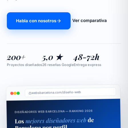
Ver comparativa
Habla con nosotros
200+
5,0 ★
48-72h
Proyectos diseñados
26 reseñas Google
Entrega express
websbarcelona.com/diseño-web
DISEÑADORES WEB BARCELONA — RANKING 2026
de
mejores diseñadores web
Los
Barcelona por perfil