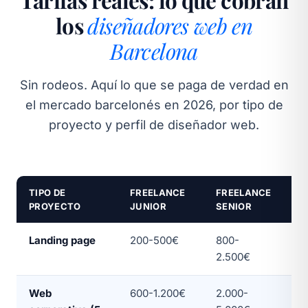
Tarifas reales: lo que cobran
los
diseñadores web en
Barcelona
Sin rodeos. Aquí lo que se paga de verdad en
el mercado barcelonés en 2026, por tipo de
proyecto y perfil de diseñador web.
TIPO DE
FREELANCE
FREELANCE
B
PROYECTO
JUNIOR
SENIOR
(
Landing page
200-500€
800-
a 
2.500€
Web
600-1.200€
2.000-
a 