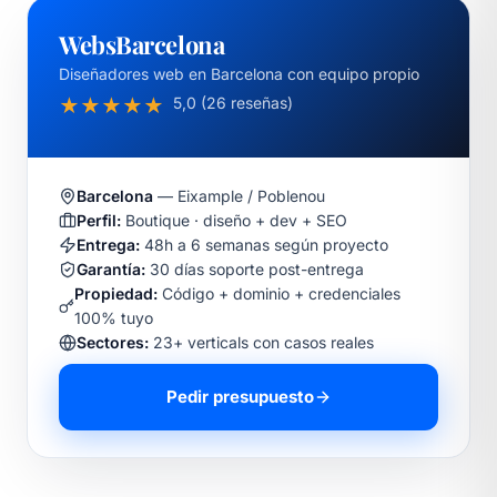
WebsBarcelona
Diseñadores web en Barcelona con equipo propio
5,0 (26 reseñas)
★
★
★
★
★
Barcelona
— Eixample / Poblenou
Perfil:
Boutique · diseño + dev + SEO
Entrega:
48h a 6 semanas según proyecto
Garantía:
30 días soporte post-entrega
Propiedad:
Código + dominio + credenciales
100% tuyo
Sectores:
23+ verticals con casos reales
Pedir presupuesto