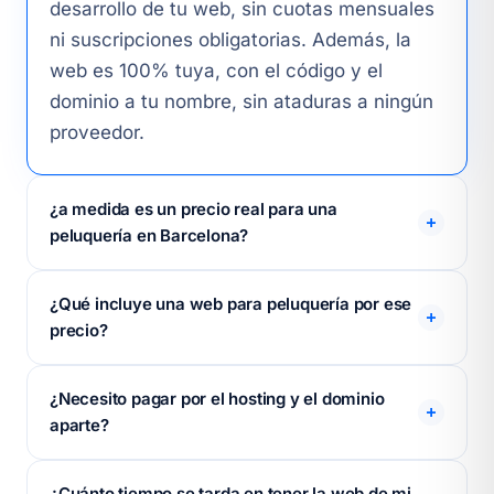
desarrollo de tu web, sin cuotas mensuales
ni suscripciones obligatorias. Además, la
web es 100% tuya, con el código y el
dominio a tu nombre, sin ataduras a ningún
proveedor.
¿a medida es un precio real para una
peluquería en Barcelona?
Sí, es un precio real en WebsBarcelona.
¿Qué incluye una web para peluquería por ese
Hemos optimizado nuestros procesos para
precio?
ofrecer una web profesional y funcional
para tu peluquería, con las características
Una web a medida incluye diseño
¿Necesito pagar por el hosting y el dominio
esenciales, a medida en pago único, sin
responsive, varias secciones informativas
aparte?
sorpresas ni costes ocultos.
(Inicio, Servicios, Contacto, Galería),
optimización SEO básica, formulario de
Sí, el hosting y el dominio son servicios que
¿Cuánto tiempo se tarda en tener la web de mi