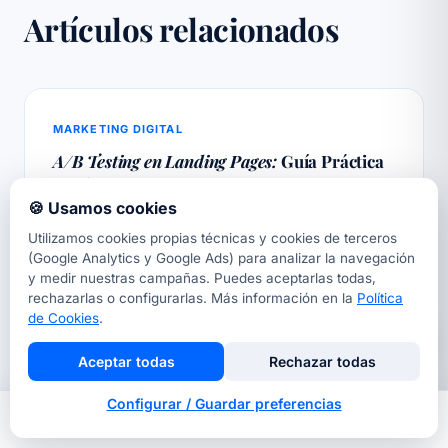
Artículos relacionados
MARKETING DIGITAL
A/B Testing en Landing Pages:
Guía Práctica
2026
🍪 Usamos cookies
Guía de A/B testing para landing pages en 2026: qué
testear primero, herramientas tras Google Optimize,
Utilizamos cookies propias técnicas y cookies de terceros
tamaño de muestra y significancia. Con ejemplos
(Google Analytics y Google Ads) para analizar la navegación
reales.
y medir nuestras campañas. Puedes aceptarlas todas,
9 min · 23 de mayo de 2026
rechazarlas o configurarlas. Más información en la
Política
de Cookies
.
Aceptar todas
Rechazar todas
MANTENIMIENTO WEB
Configurar / Guardar preferencias
Actualizar WordPress
Sin Romper
tu Web:
Inicio
Nosotros
Llamar
Contacto