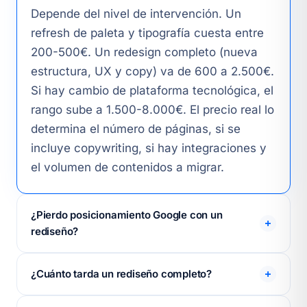
Depende del nivel de intervención. Un
refresh de paleta y tipografía cuesta entre
200-500€. Un redesign completo (nueva
estructura, UX y copy) va de 600 a 2.500€.
Si hay cambio de plataforma tecnológica, el
rango sube a 1.500-8.000€. El precio real lo
determina el número de páginas, si se
incluye copywriting, si hay integraciones y
el volumen de contenidos a migrar.
¿Pierdo posicionamiento Google con un
rediseño?
Puedes perderlo si el rediseño se hace mal.
¿Cuánto tarda un rediseño completo?
Los errores más frecuentes: cambiar URLs
que posicionan sin redirigirlas, eliminar meta
Un redesign completo de una web