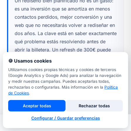
hecho.
carga igual o más rápido (Core Web Vitals);
Un rediseño bien planificado no es un gasto:
(5) probar en staging antes de publicar; (6)
es una inversión que se amortiza en menos
hacer seguimiento en Google Search
contactos perdidos, mejor conversión y una
Console las primeras 4 semanas tras el
web que no necesitarás volver a rediseñar en
lanzamiento para detectar caídas.
dos años. La clave está en saber exactamente
qué problema estás resolviendo antes de
abrir la billetera. Un refresh de 300€ puede
hacer más que un redesign de 2.000€ si el
🍪 Usamos cookies
problema era solo visual. Un replatform de
Utilizamos cookies propias técnicas y cookies de terceros
4.000€ puede ser la decisión más rentable
(Google Analytics y Google Ads) para analizar la navegación
y medir nuestras campañas. Puedes aceptarlas todas,
del año si tu web actual te está costando
rechazarlas o configurarlas. Más información en la
Política
clientes cada semana.
de Cookies
.
Si no tienes claro en qué nivel estás, empieza
Aceptar todas
Rechazar todas
por la auditoría gratuita. En 24 horas tendrás
Configurar / Guardar preferencias
un diagnóstico honesto, sin presión de venta.
Inicio
Nosotros
Llamar
Contacto
Pídela aquí
o, si ya tienes presupuesto