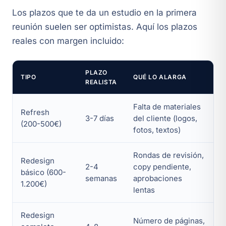
Los plazos que te da un estudio en la primera
reunión suelen ser optimistas. Aquí los plazos
reales con margen incluido:
PLAZO
TIPO
QUÉ LO ALARGA
REALISTA
Falta de materiales
Refresh
3-7 días
del cliente (logos,
(200-500€)
fotos, textos)
Rondas de revisión,
Redesign
2-4
copy pendiente,
básico (600-
semanas
aprobaciones
1.200€)
lentas
Redesign
Número de páginas,