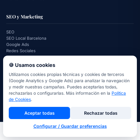
SEO y Marketing
SEO
SEO Local Barcelona
Google Ads
Redes Sociales
🍪 Usamos cookies
Explora
Utilizamos cookies propias técnicas y cookies de terceros
(Google Analytics y Google Ads) para analizar la navegación
Ver todos los sectores
y medir nuestras campañas. Puedes aceptarlas todas,
Ubicaciones donde trabajamos
rechazarlas o configurarlas. Más información en la
Política
Portfolio
de Cookies
.
Comparativas
Cuánto cuesta una web
Aceptar todas
Rechazar todas
Diseñadores web Barcelona
Blog
Configurar / Guardar preferencias
Inicio
Nosotros
Llamar
Contacto
Recursos