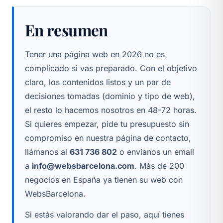
especializado.
de tienda o páginas adicionales más
En resumen
adelante. Consúltanos qué arquitectura
tiene más sentido para tu proyecto desde el
principio para evitar retrabajos.
Tener una página web en 2026 no es
complicado si vas preparado. Con el objetivo
claro, los contenidos listos y un par de
decisiones tomadas (dominio y tipo de web),
el resto lo hacemos nosotros en 48-72 horas.
Si quieres empezar, pide tu presupuesto sin
compromiso en
nuestra página de contacto
,
llámanos al
631 736 802
o envíanos un email
a
info@websbarcelona.com
. Más de 200
negocios en España ya tienen su web con
WebsBarcelona.
Si estás valorando dar el paso, aquí tienes