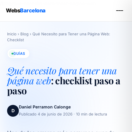
/blog/que-necesito-para-tener-pagina-web
Webs
Barcelona
Inicio
›
Blog
›
Qué Necesito para Tener una Página Web:
Checklist
GUÍAS
Qué necesito para tener una
página web
: checklist paso a
paso
Daniel Perramon Calonge
D
Publicado 4 de junio de 2026
· 10 min de lectura