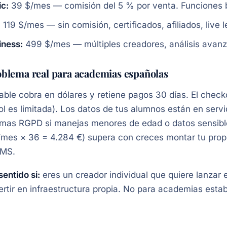
ic:
39 $/mes — comisión del 5 % por venta. Funciones 
:
119 $/mes — sin comisión, certificados, afiliados, live 
iness:
499 $/mes — múltiples creadores, análisis avan
oblema real para academias españolas
ble cobra en dólares y retiene pagos 30 días. El checko
l es limitada). Los datos de tus alumnos están en serv
emas RGPD si manejas menores de edad o datos sensibl
/mes × 36 = 4.284 €) supera con creces montar tu pro
LMS.
sentido si:
eres un creador individual que quiere lanzar 
ertir en infraestructura propia. No para academias esta