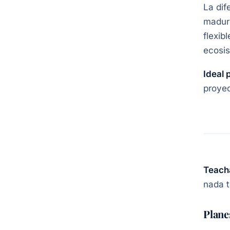
La dif
maduro
flexib
ecosis
Ideal 
proyec
Teach
nada t
Plane