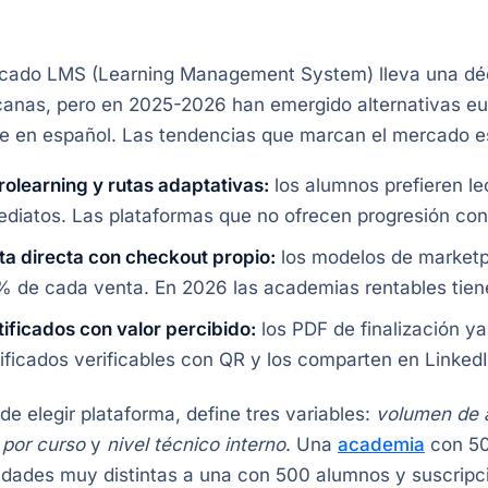
rcado LMS (Learning Management System) lleva una dé
canas, pero en 2025-2026 han emergido alternativas e
e en español. Las tendencias que marcan el mercado es
rolearning y rutas adaptativas:
los alumnos prefieren l
ediatos. Las plataformas que no ofrecen progresión cond
ta directa con checkout propio:
los modelos de marketp
% de cada venta. En 2026 las academias rentables tien
tificados con valor percibido:
los PDF de finalización y
tificados verificables con QR y los comparten en LinkedI
de elegir plataforma, define tres variables:
volumen de a
por curso
y
nivel técnico interno
. Una
academia
con 50
dades muy distintas a una con 500 alumnos y suscripc