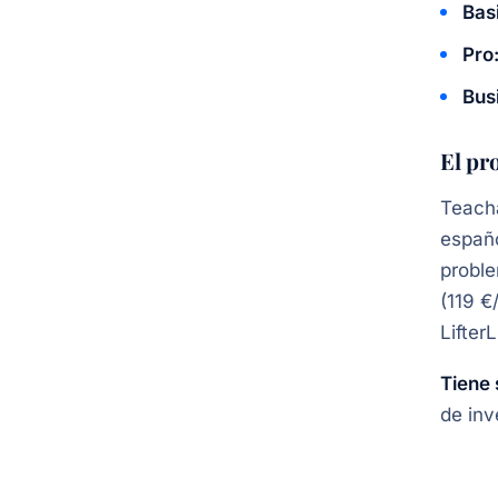
Bas
Pro
Bus
El pr
Teacha
españo
probl
(119 €
Lifter
Tiene 
de inv