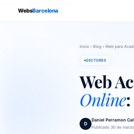
/blog/web-academia-cursos-online
Webs
Barcelona
Inicio
›
Blog
›
Web para Acad
SECTORES
Web Ac
Online
:
Daniel Perramon Ca
D
Publicado 30 de marz