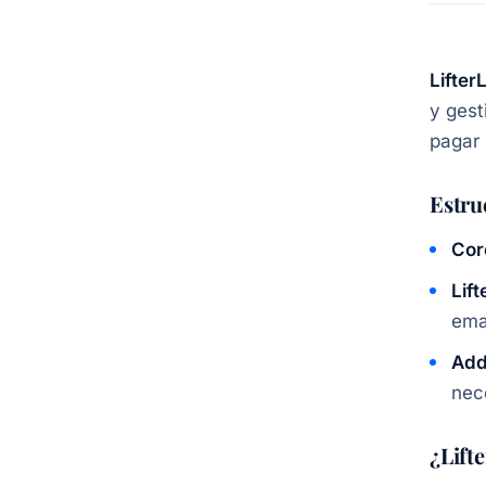
Lifte
y gest
pagar 
Estru
Cor
Lif
ema
Add
nece
¿Lift