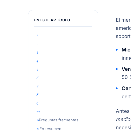
El me
EN ESTE ARTÍCULO
ameri
soport
Mic
inm
Ven
50 
Cer
cer
Antes 
medio 
Preguntas frecuentes
necesi
En resumen