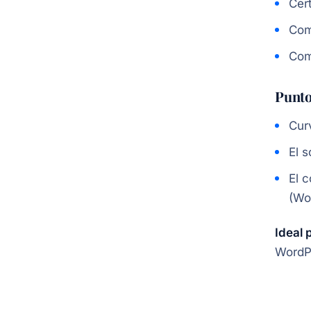
Cer
Com
Com
Punto
Curv
El 
El 
(Wo
Ideal 
WordPr