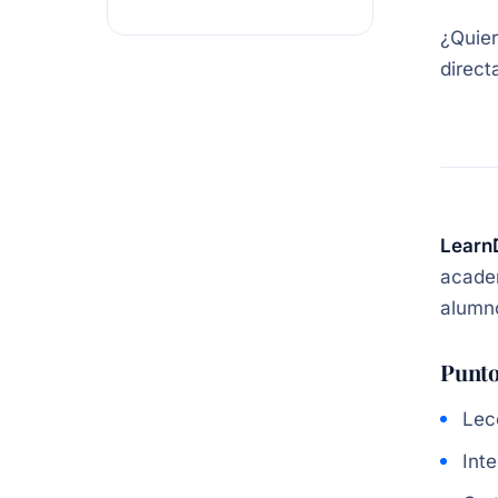
¿Quier
direct
Learn
academ
alumn
Punto
Lec
Int