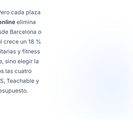
Pero cada plaza
online
elimina
sde Barcelona o
ol crece un 18 %
arias y fitness
 sino elegir la
s las cuatro
MS, Teachable y
resupuesto.