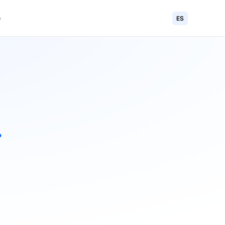
o
ES
s