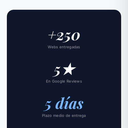
+250
Webs entregadas
5★
En Google Reviews
5 días
Plazo medio de entrega