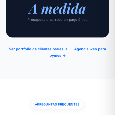
A medida
Presupuesto cerrado en pago único
·
Ver portfolio de clientes reales →
Agencia web para
pymes →
PREGUNTAS FRECUENTES