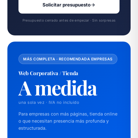
Solicitar presupuesto
Presupuesto cerrado antes de empezar · Sin sorpresas
MÁS COMPLETA · RECOMENDADA EMPRESAS
Web Corporativa / Tienda
A medida
una sola vez · IVA no incluido
Para empresas con más páginas, tienda online
o que necesitan presencia más profunda y
estructurada.