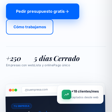
Pedir presupuesto gratis
Cómo trabajamos
+250
5 días
Cerrado
Empresas con web
Lista y online
Pago único
tuempresa.com
+18 clientes/mes
captados desde web
TU EMPRESA
online hoy
Tu negocio,