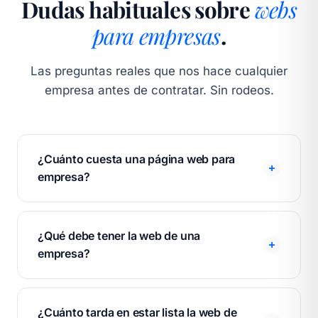
Dudas habituales sobre
webs
para empresas
.
Las preguntas reales que nos hace cualquier
empresa antes de contratar. Sin rodeos.
¿Cuánto cuesta una página web para
empresa?
En WebsBarcelona, una página web profesional
para empresa es siempre pago único. El precio
¿Qué debe tener la web de una
final depende del número de páginas, si
empresa?
necesitas tienda online, blog o funcionalidades
específicas. No hay cuotas mensuales
Una web de empresa que genera resultados
obligatorias. El presupuesto es cerrado y por
necesita: diseño adaptado a móvil, velocidad de
¿Cuánto tarda en estar lista la web de