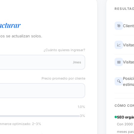
RESULTAD
acturar
🎯
Clien
os se actualizan solos.
📈
Visit
¿Cuánto quieres ingresar?
📅
Visita
/mes
Posic
Precio promedio por cliente
🔍
estim
CÓMO CO
1.0%
3%
SEO orgá
commerce optimizado: 2–3%
Con 2000 v
meses para