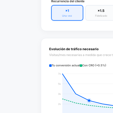
Recurrencia del cliente
×1
×1.5
Una vez
Fidelizado
Evolución de tráfico necesario
Visitas/mes necesarias a medida que crece 
Tu conversión actual
Con CRO (+0.5%)