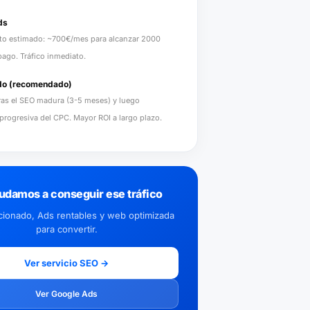
ds
to estimado: ~700€/mes para alcanzar 2000
pago. Tráfico inmediato.
o (recomendado)
as el SEO madura (3-5 meses) y luego
progresiva del CPC. Mayor ROI a largo plazo.
udamos a conseguir ese tráfico
cionado, Ads rentables y web optimizada
para convertir.
Ver servicio SEO →
Ver Google Ads