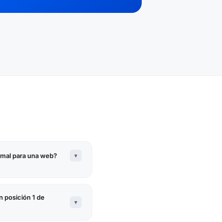
rmal para una web?
▾
n posición 1 de
▾