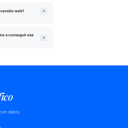
nversión web?
▾
e a conseguir ese
▾
fico
con datos.