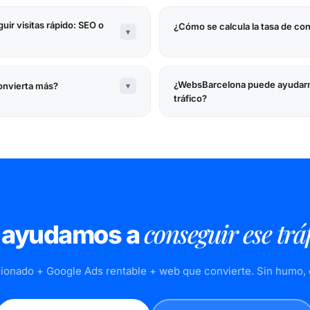
ir visitas rápido: SEO o
¿Cómo se calcula la tasa de co
▾
¿WebsBarcelona puede ayudarm
onvierta más?
▾
tráfico?
conseguir ese trá
 ayudamos a
ionado + Google Ads rentable + web que convierte. Sin humo, 