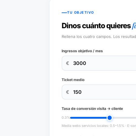
TU OBJETIVO
f
Dinos cuánto quieres
Rellena los cuatro campos. Los resultad
Ingresos objetivo / mes
€
Ticket medio
€
Tasa de conversión visita → cliente
0.3%
Media webs servicios locales: 0.5–1.5% · E-