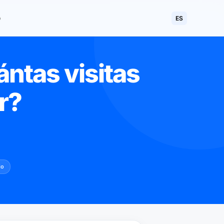
o
ES
ántas visitas
r?
l
do