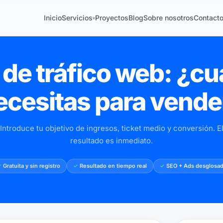
Inicio
Servicios
Proyectos
Blog
Sobre nosotros
Contact
▾
de tráfico web: ¿cu
ecesitas para vende
Introduce tu objetivo de ingresos, ticket medio y conversión. E
resultado es inmediato.
Gratuita y sin registro
Resultado en tiempo real
SEO + Ads desglosa