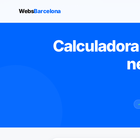
WebsBarcelona
›
Calculadora Tráfico Web
Webs
Barcelona
Calculadora 
n