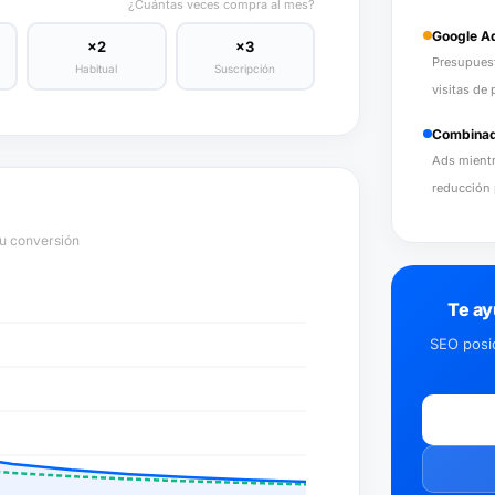
¿Cuántas veces compra al mes?
Google A
×2
×3
Presupues
Habitual
Suscripción
visitas de 
Combinad
Ads mientr
reducción 
tu conversión
Te ay
SEO posi