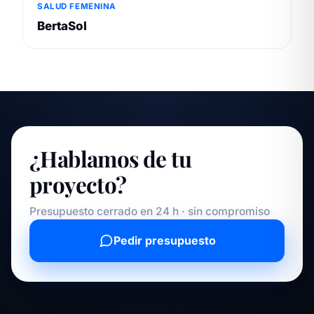
SALUD FEMENINA
BertaSol
¿Hablamos de tu
proyecto?
Presupuesto cerrado en 24 h · sin compromiso
Pedir presupuesto