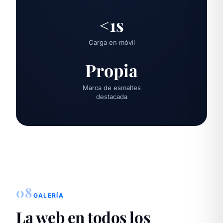
<1s
Carga en móvil
Propia
Marca de esmaltes
destacada
08
GALERÍA
La web en todos los