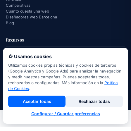
Comparativas
Cuánto cuesta una web
Diseñadores web Barcelona
Blog
Recursos
Quiz: ¿qué web necesitas?
🍪 Usamos cookies
Calculadora precio web
Utilizamos cookies propias técnicas y cookies de terceros
Calculadora ROI web
(Google Analytics y Google Ads) para analizar la navegación
Glosario SEO + web
y medir nuestras campañas. Puedes aceptarlas todas,
Checklist SEO (PDF)
rechazarlas o configurarlas. Más información en la
Política
de Cookies
.
Empresa
Aceptar todas
Rechazar todas
Clientes
Configurar / Guardar preferencias
Sobre nosotros
Contacto
Inicio
Nosotros
Llamar
Contacto
Aviso legal