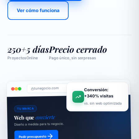
Ver cómo funciona
250+
5 días
Precio cerrado
Proyectos
Online
Pago único, sin sorpresas
tunegocio.com
Conversión:
+340% visitas
vs. sin web optimizada
TU MARCA
convierte
Web que
Diseño a medida para tu negocio.
Pedir presupuesto