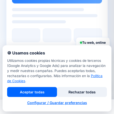
Tu web, online
🍪 Usamos cookies
Utilizamos cookies propias técnicas y cookies de terceros
DISEÑO WEB BARCELONA
(Google Analytics y Google Ads) para analizar la navegación
Tu estudio de
diseño web a
y medir nuestras campañas. Puedes aceptarlas todas,
rechazarlas o configurarlas. Más información en la
Política
medida
de Cookies
.
Aceptar todas
Rechazar todas
Diseñamos páginas web profesionales para
Configurar / Guardar preferencias
pymes y autónomos de Barcelona y toda España.
Inicio
Nosotros
Llamar
Contacto
Cada proyecto combina diseño a medida, copy