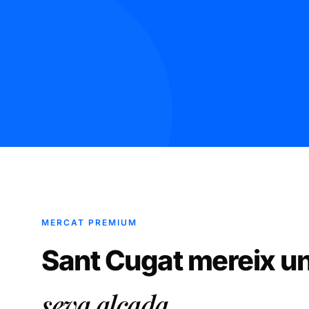
MERCAT PREMIUM
Sant Cugat mereix 
seva alçada