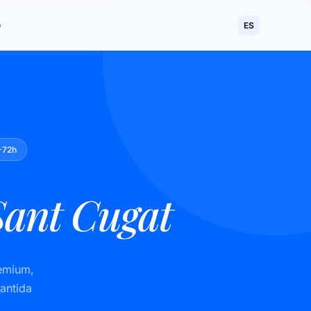
o
ES
-72h
Sant Cugat
remium,
rantida