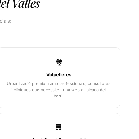
el Vallès
cials:
🏘️
Volpelleres
Urbanització premium amb professionals, consultores
i clíniques que necessiten una web a l'alçada del
barri.
🏢