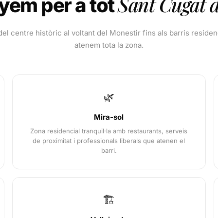
Sant Cugat d
yem per a tot
el centre històric al voltant del Monestir fins als barris residen
atenem tota la zona.
🌿
Mira-sol
Zona residencial tranquil·la amb restaurants, serveis
de proximitat i professionals liberals que atenen el
barri.
🏗️