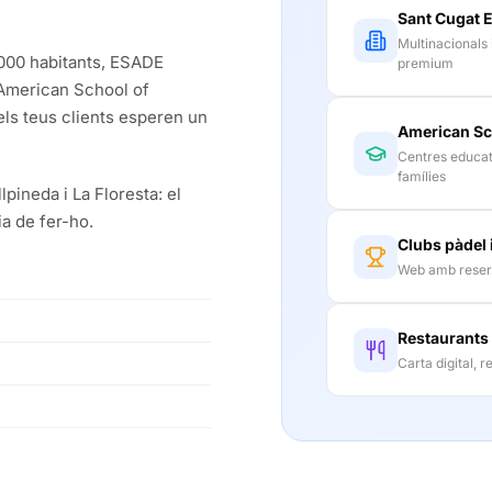
Sant Cugat 
Multinacionals
.000 habitants, ESADE
premium
'American School of
 els teus clients esperen un
American Sc
Centres educati
famílies
lpineda i La Floresta: el
ia de fer-ho.
Clubs pàdel 
Web amb reserva
Restaurants
Carta digital, r