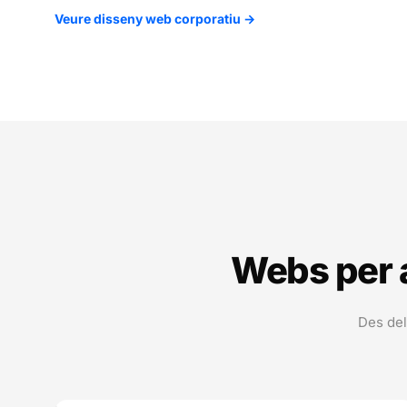
Veure disseny web corporatiu →
Webs per 
Des del