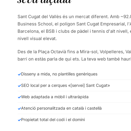
Sant Cugat del Vallès és un mercat diferent. Amb ~92
Business School, el polígon Sant Cugat Empresarial, l
Barcelona, el BSB i clubs de pàdel i tennis d'alt nivell,
nivell visual elevat.
Des de la Plaça Octavià fins a Mira-sol, Volpelleres, Val
barri on estàs parla de qui ets. La teva web també haur
Disseny a mida, no plantilles genèriques
SEO local per a cerques «[servei] Sant Cugat»
Web adaptada a mòbil i ultraràpida
Atenció personalitzada en català i castellà
Propietat total del codi i el domini