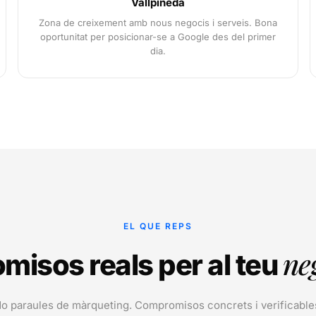
Vallpineda
Zona de creixement amb nous negocis i serveis. Bona
oportunitat per posicionar-se a Google des del primer
dia.
EL QUE REPS
ne
isos reals per al teu
o paraules de màrqueting. Compromisos concrets i verificable