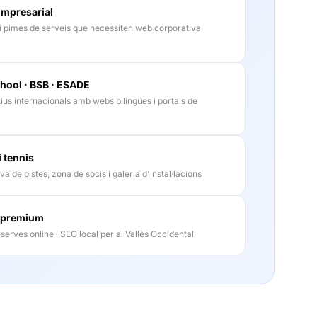
Empresarial
 i pimes de serveis que necessiten web corporativa
hool · BSB · ESADE
us internacionals amb webs bilingües i portals de
i tennis
 de pistes, zona de socis i galeria d'instal·lacions
 premium
eserves online i SEO local per al Vallès Occidental