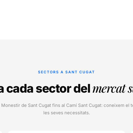
SECTORS A SANT CUGAT
mercat 
a cada sector del
 Monestir de Sant Cugat fins al Camí Sant Cugat: coneixem el ter
les seves necessitats.