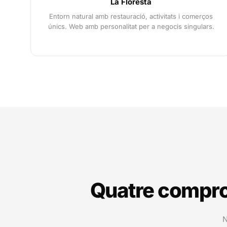
La Floresta
Entorn natural amb restauració, activitats i comerços
únics. Web amb personalitat per a negocis singulars.
Quatre comprom
N