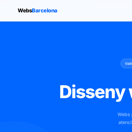
Inicio
›
Diseño Web
›
Diseño Web Sant Cugat
Webs
Barcelona
Vall
Disseny
Webs p
atenci