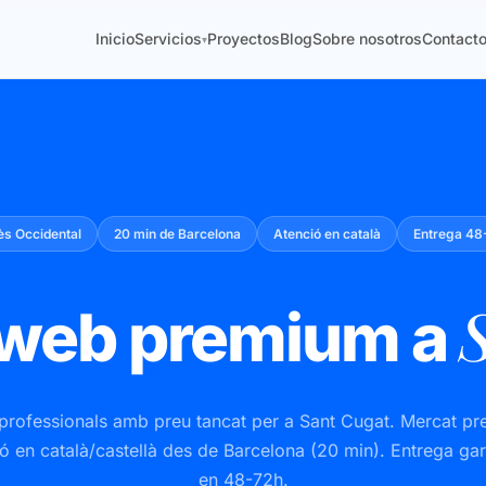
Inicio
Servicios
Proyectos
Blog
Sobre nosotros
Contact
▾
ès Occidental
20 min de Barcelona
Atenció en català
Entrega 48
 web premium a
rofessionals amb preu tancat per a Sant Cugat. Mercat p
ó en català/castellà des de Barcelona (20 min). Entrega ga
en 48-72h.