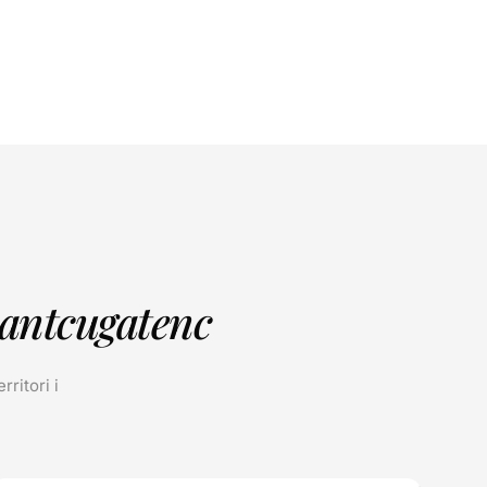
santcugatenc
ritori i