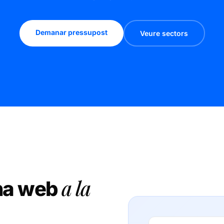
Demanar pressupost
Veure sectors
a la
una web