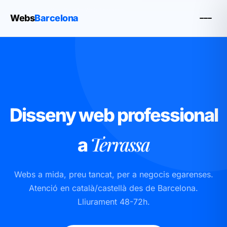
Inicio
›
Diseño Web
›
Diseño Web Terrassa
Webs
Barcelona
Disseny web professional
Terrassa
a
Webs a mida, preu tancat, per a negocis egarenses.
Atenció en català/castellà des de Barcelona.
Lliurament 48-72h.