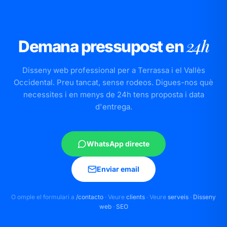
24h
Demana pressupost en
Disseny web professional per a Terrassa i el Vallès
Occidental. Preu tancat, sense rodeos. Digues-nos què
necessites i en menys de 24h tens proposta i data
d'entrega.
WhatsApp directe
Enviar email
O omple el formulari a
/contacto
· Veure
clients
· Veure
serveis
·
Disseny
web
·
SEO