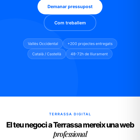
Demanar pressupost
Com treballem
Vallès Occidental
+200 projectes entregats
Català / Castellà
48-72h de lliurament
TERRASSA DIGITAL
El teu negoci a Terrassa mereix una web
professional