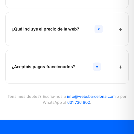
¿Qué incluye el precio de la web?
▾
¿Aceptáis pagos fraccionados?
▾
Tens més dubtes? Escriu-nos a
info@websbarcelona.com
o per
WhatsApp al
631 736 802
.