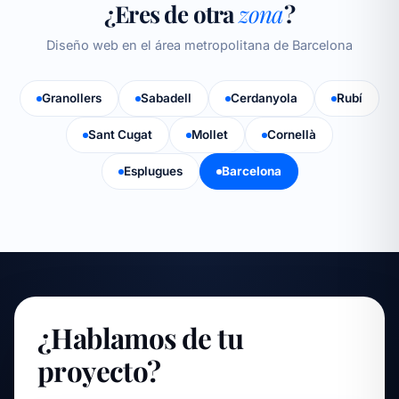
¿Eres de otra
zona
?
Diseño web en el área metropolitana de Barcelona
Granollers
Sabadell
Cerdanyola
Rubí
Sant Cugat
Mollet
Cornellà
Esplugues
Barcelona
¿Hablamos de tu
proyecto?