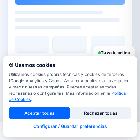
Tu web, online
🍪 Usamos cookies
Utilizamos cookies propias técnicas y cookies de terceros
DISEÑO WEB BARCELONA
(Google Analytics y Google Ads) para analizar la navegación
Tu estudio de
diseño web a
y medir nuestras campañas. Puedes aceptarlas todas,
rechazarlas o configurarlas. Más información en la
Política
medida
de Cookies
.
Aceptar todas
Rechazar todas
Diseñamos páginas web profesionales para
Configurar / Guardar preferencias
pymes y autónomos de Barcelona y toda España.
Inicio
Nosotros
Llamar
Contacto
Cada proyecto combina diseño a medida, copy