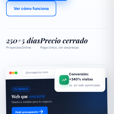
Ver cómo funciona
250+
5 días
Precio cerrado
Proyectos
Online
Pago único, sin sorpresas
tunegocio.com
Conversión:
+340% visitas
vs. sin web optimizada
TU MARCA
convierte
Web que
Diseño a medida para tu negocio.
Pedir presupuesto