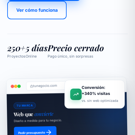
Ver cómo funciona
250+
5 días
Precio cerrado
Proyectos
Online
Pago único, sin sorpresas
tunegocio.com
Conversión:
+340% visitas
vs. sin web optimizada
TU MARCA
convierte
Web que
Diseño a medida para tu negocio.
Pedir presupuesto