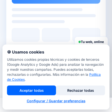
Tu web, online
🍪 Usamos cookies
Utilizamos cookies propias técnicas y cookies de terceros
DISEÑO WEB BARCELONA
(Google Analytics y Google Ads) para analizar la navegación
Tu estudio de
diseño web a
y medir nuestras campañas. Puedes aceptarlas todas,
rechazarlas o configurarlas. Más información en la
Política
medida
de Cookies
.
Aceptar todas
Rechazar todas
Diseñamos páginas web profesionales para
Configurar / Guardar preferencias
pymes y autónomos de Barcelona y toda España.
Inicio
Nosotros
Llamar
Contacto
Cada proyecto combina diseño a medida, copy