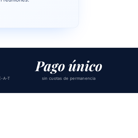
Pago único
E-A-T
sin cuotas de permanencia