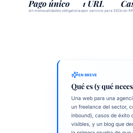
Pago único
1 URL
Ca
sin mensualidades obligatorias
por servicio para SEO
con KP
EN BREVE
Qué es (y qué nece
Una web para una agencia 
un freelance del sector, 
inbound), casos de éxito 
visibles, y un blog que d
la primera prueba de que 