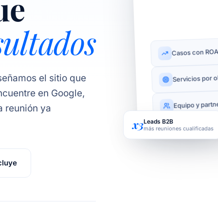
ue
sultados
Casos con ROA
Servicios por o
señamos el sitio que
ncuentre en Google,
Equipo y partn
a reunión ya
x3
Leads B2B
más reuniones cualificadas
cluye