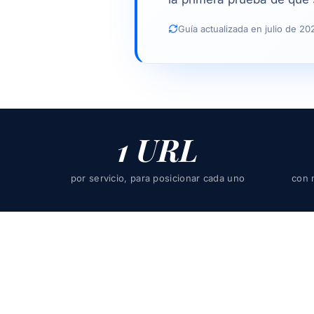
Guía actualizada en julio de 
1 URL
por servicio, para posicionar cada uno
con 