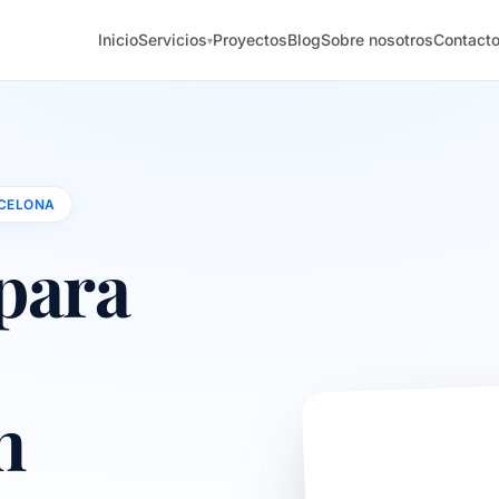
Inicio
Servicios
Proyectos
Blog
Sobre nosotros
Contact
▾
RCELONA
para
n