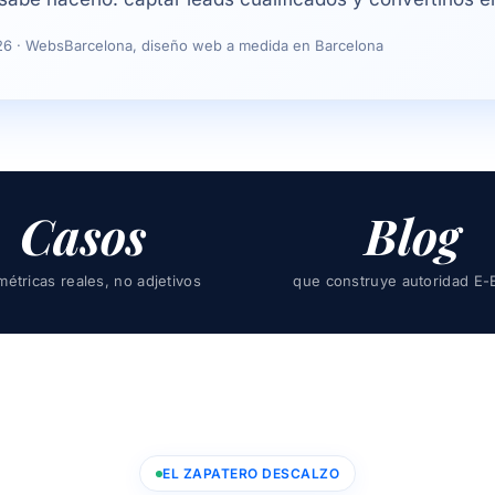
2026 · WebsBarcelona, diseño web a medida en Barcelona
Casos
Blog
métricas reales, no adjetivos
que construye autoridad E-
EL ZAPATERO DESCALZO