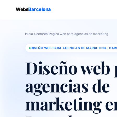
Webs
Barcelona
Inicio
›
Sectores
›
Página web para agencias de marketing
DISEÑO WEB PARA AGENCIAS DE MARKETING · BA
Diseño web 
agencias de
marketing e