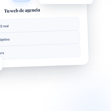
Tu web de agencia
S real
bjetivo
ers