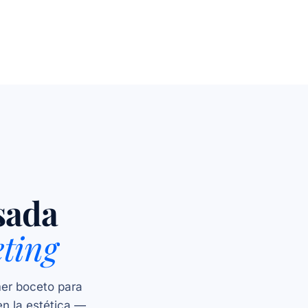
sada
ting
mer boceto para
en la estética —