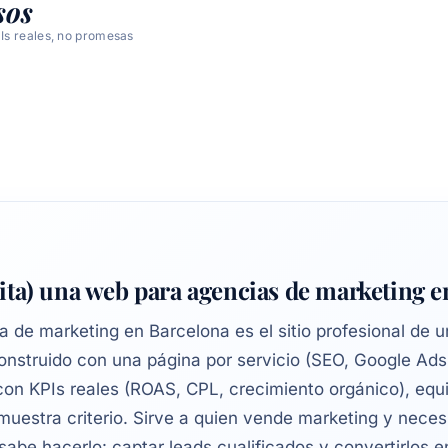
sos
Is reales, no promesas
sita) una web para agencias de marketing 
de marketing en Barcelona es el sitio profesional de u
construido con una página por servicio (SEO, Google Ads,
con KPIs reales (ROAS, CPL, crecimiento orgánico), equi
emuestra criterio. Sirve a quien vende marketing y nece
sabe hacerlo: captar leads cualificados y convertirlos e