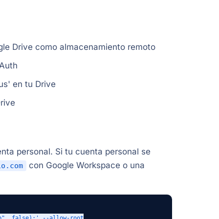
oogle Drive como almacenamiento remoto
OAuth
s' en tu Drive
rive
ta personal. Si tu cuenta personal se
con Google Workspace o una
io.com
", false);' --allow-root
