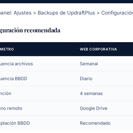
panel: Ajustes > Backups de UpdraftPlus > Configuració
guración recomendada
ÁMETRO
WEB CORPORATIVA
uencia archivos
Semanal
uencia BBDD
Diario
nción
4 semanas
ino remoto
Google Drive
iptación BBDD
Recomendado