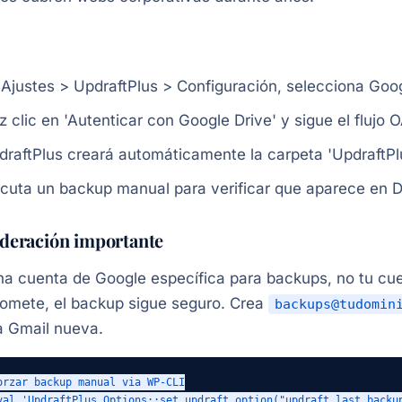
 Ajustes > UpdraftPlus > Configuración, selecciona G
 clic en 'Autenticar con Google Drive' y sigue el flujo 
draftPlus creará automáticamente la carpeta 'UpdraftPlu
ecuta un backup manual para verificar que aparece en D
deración importante
a cuenta de Google específica para backups, no tu cuen
omete, el backup sigue seguro. Crea
backups@tudomin
a Gmail nueva.
orzar backup manual via WP-CLI

val 'UpdraftPlus_Options::set_updraft_option("updraft_last_backup