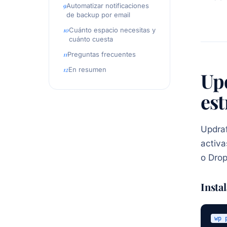
Automatizar notificaciones
de backup por email
Cuánto espacio necesitas y
cuánto cuesta
Preguntas frecuentes
En resumen
Up
est
Updraf
activa
o Dro
Insta
wp 