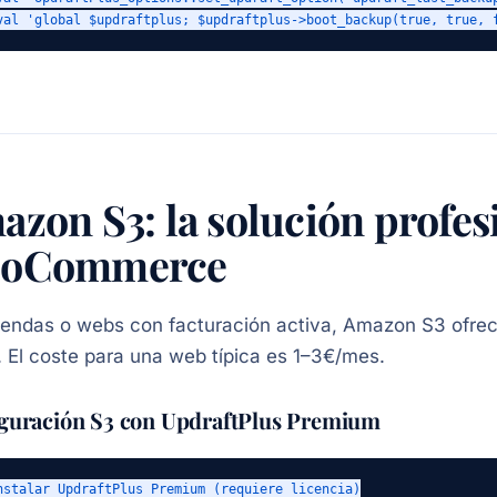
val 'global $updraftplus; $updraftplus->boot_backup(true, true, 
zon S3: la solución profes
oCommerce
iendas o webs con facturación activa, Amazon S3 ofre
. El coste para una web típica es 1–3€/mes.
guración S3 con UpdraftPlus Premium
nstalar UpdraftPlus Premium (requiere licencia)
