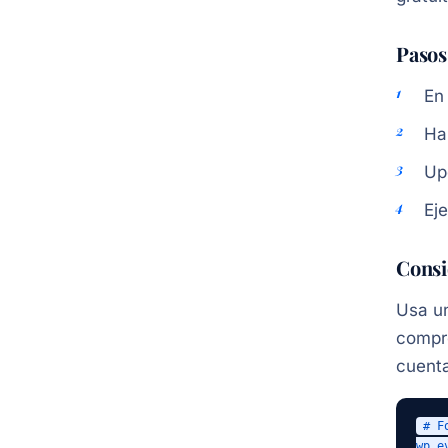
Pasos
En
Haz
Up
Ej
Consi
Usa un
compr
cuent
# F
wp e