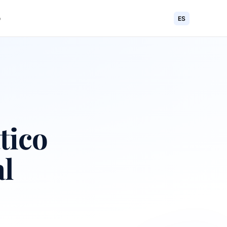
o
ES
tico
al