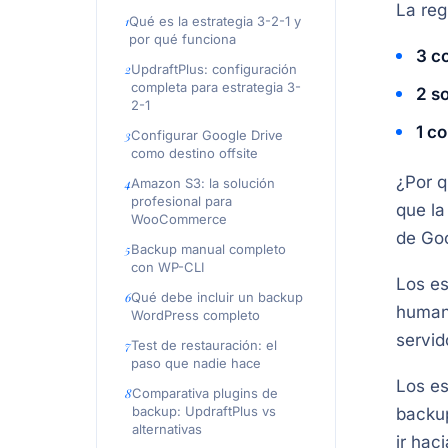
La reg
Qué es la estrategia 3-2-1 y
por qué funciona
3 c
UpdraftPlus: configuración
completa para estrategia 3-
2 s
2-1
1 co
Configurar Google Drive
como destino offsite
¿Por q
Amazon S3: la solución
profesional para
que la
WooCommerce
de Goo
Backup manual completo
con WP-CLI
Los es
Qué debe incluir un backup
humano
WordPress completo
servid
Test de restauración: el
paso que nadie hace
Los es
Comparativa plugins de
backup: UpdraftPlus vs
backup
alternativas
ir hac