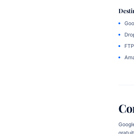
Desti
Goo
Dro
FTP
Ama
Con
Google
gratui