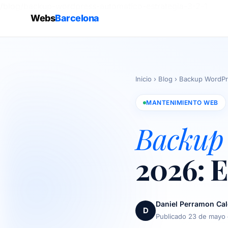
/blog/backup-wordpress-automatico-estrategia-3-2-1
Webs
Barcelona
Inicio
›
Blog
›
Backup WordPre
MANTENIMIENTO WEB
Backup
2026: E
Daniel Perramon Ca
D
Publicado 23 de mayo