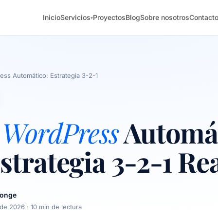
Inicio
Servicios
Proyectos
Blog
Sobre nosotros
Contact
▾
ss Automático: Estrategia 3-2-1
 WordPress
Automá
strategia 3-2-1 Re
longe
 de 2026
· 10 min de lectura