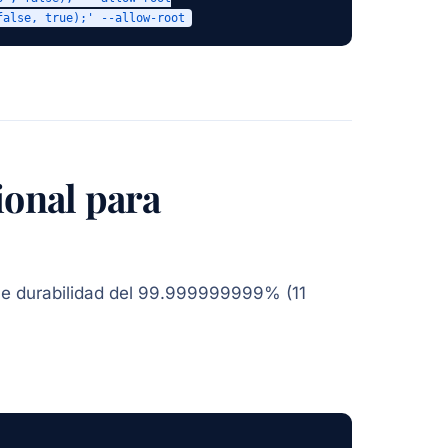
false, true);' --allow-root
ional para
ce durabilidad del 99.999999999% (11