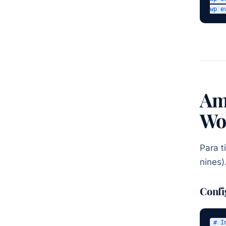
wp e
Ama
Wo
Para t
nines)
Confi
# I