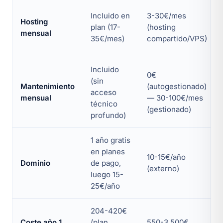
Incluido en
3-30€/mes
Hosting
plan (17-
(hosting
mensual
35€/mes)
compartido/VPS)
Incluido
0€
(sin
Mantenimiento
(autogestionado)
acceso
mensual
— 30-100€/mes
técnico
(gestionado)
profundo)
1 año gratis
en planes
10-15€/año
Dominio
de pago,
(externo)
luego 15-
25€/año
204-420€
Coste año 1
(plan
550-3.500€