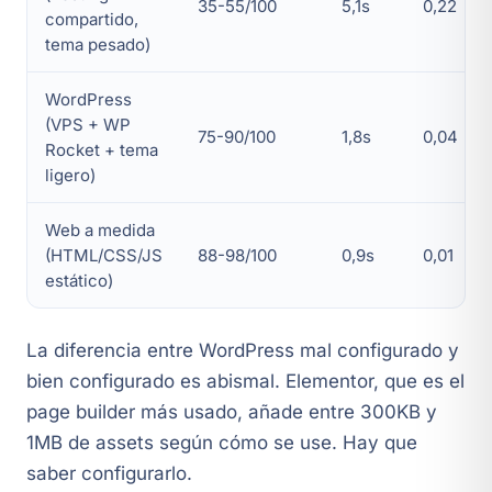
35-55/100
5,1s
0,22
compartido,
tema pesado)
WordPress
(VPS + WP
75-90/100
1,8s
0,04
Rocket + tema
ligero)
Web a medida
(HTML/CSS/JS
88-98/100
0,9s
0,01
estático)
La diferencia entre WordPress mal configurado y
bien configurado es abismal. Elementor, que es el
page builder más usado, añade entre 300KB y
1MB de assets según cómo se use. Hay que
saber configurarlo.