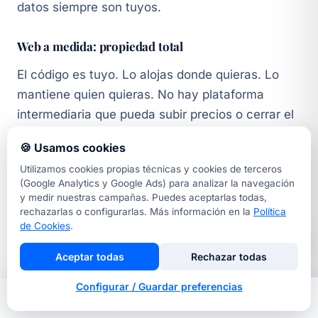
datos siempre son tuyos.
Web a medida: propiedad total
El código es tuyo. Lo alojas donde quieras. Lo
mantiene quien quieras. No hay plataforma
intermediaria que pueda subir precios o cerrar el
servicio afectando tu negocio. Para un activo
🍪 Usamos cookies
digital que quieres que dure 10 años, es la opción
Utilizamos cookies propias técnicas y cookies de terceros
que da más seguridad.
(Google Analytics y Google Ads) para analizar la navegación
y medir nuestras campañas. Puedes aceptarlas todas,
rechazarlas o configurarlas. Más información en la
Política
de Cookies
.
Aceptar todas
Rechazar todas
Mantenimiento: lo que pagas
Configurar / Guardar preferencias
todos los meses
Inicio
Nosotros
Llamar
Contacto