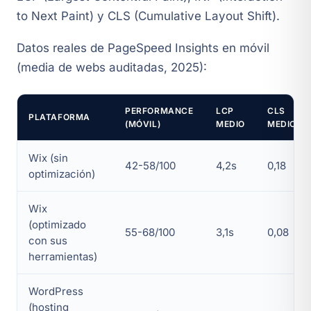
to Next Paint) y CLS (Cumulative Layout Shift).
Datos reales de PageSpeed Insights en móvil
(media de webs auditadas, 2025):
PERFORMANCE
LCP
CLS
PLATAFORMA
(MÓVIL)
MEDIO
MEDIO
Wix (sin
42-58/100
4,2s
0,18
optimización)
Wix
(optimizado
55-68/100
3,1s
0,08
con sus
herramientas)
WordPress
(hosting