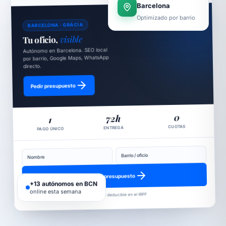
Barcelona
Optimizado por barrio
BARCELONA · GRÀCIA
visible
Tu oficio,
Autónomo en Barcelona. SEO local
por barrio, Google Maps, WhatsApp
directo.
Pedir presupuesto
0
72h
1
CUOTAS
ENTREGA
PAGO ÚNICO
Barrio / oficio
Nombre
Solicitar presupuesto
+13 autónomos en BCN
Gasto deducible en el IRPF
online esta semana