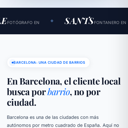
SANTS
P
◆
◆
 EN
FONTANERO EN
BARCELONA: UNA CIUDAD DE BARRIOS
En Barcelona, el cliente local
busca por
barrio
, no por
ciudad.
Barcelona es una de las ciudades con más
autónomos por metro cuadrado de España. Aquí no