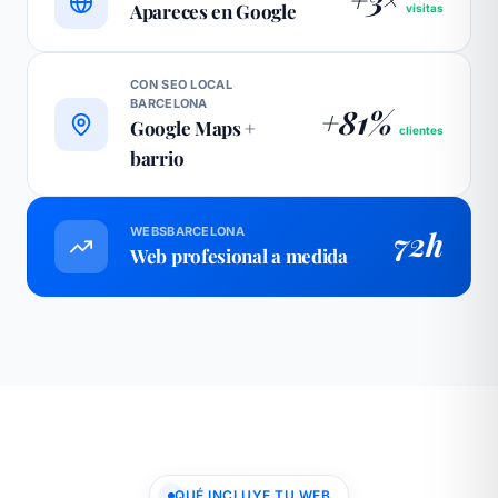
Apareces en Google
visitas
CON SEO LOCAL
BARCELONA
+81%
Google Maps +
clientes
barrio
WEBSBARCELONA
72h
Web profesional a medida
QUÉ INCLUYE TU WEB