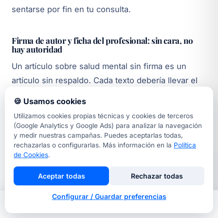
sentarse por fin en tu consulta.
Firma de autor y ficha del profesional: sin cara, no
hay autoridad
Un artículo sobre salud mental sin firma es un
artículo sin respaldo. Cada texto debería llevar el
nombre del psicólogo que lo firma, con enlace a
🍪 Usamos cookies
una ficha real: colegio profesional al que
Utilizamos cookies propias técnicas y cookies de terceros
pertenece (el COPC en Cataluña) y número de
(Google Analytics y Google Ads) para analizar la navegación
y medir nuestras campañas. Puedes aceptarlas todas,
colegiado, habilitación como Psicólogo General
rechazarlas o configurarlas. Más información en la
Política
Sanitario si procede, especialidades, años de
de Cookies
.
experiencia y formación. Esa información es
Aceptar todas
Rechazar todas
exactamente la que Google usa para decidir si
eres una fuente fiable, y la que un paciente
Configurar / Guardar preferencias
comprueba antes de confiarte algo tan íntimo. Un
Inicio
Nosotros
Llamar
Contacto