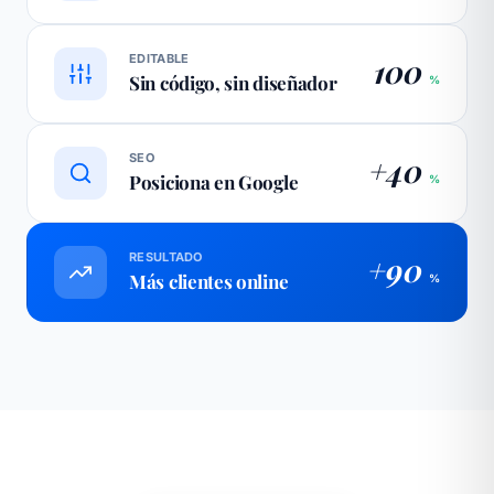
EDITABLE
100
Sin código, sin diseñador
%
SEO
+40
Posiciona en Google
%
RESULTADO
+90
Más clientes online
%