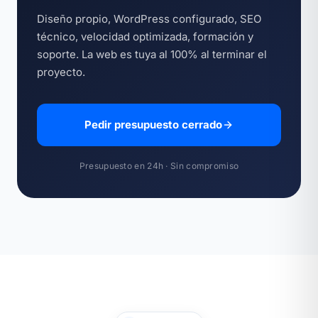
Diseño propio, WordPress configurado, SEO
técnico, velocidad optimizada, formación y
soporte. La web es tuya al 100% al terminar el
proyecto.
Pedir presupuesto cerrado
Presupuesto en 24h · Sin compromiso