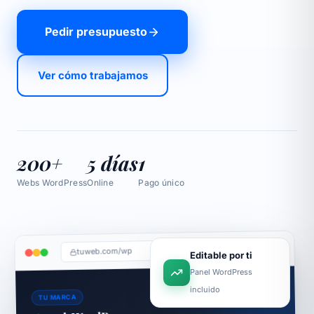
Pedir presupuesto
Ver cómo trabajamos
200+
5 días
1
Webs WordPress
Online
Pago único
tuweb.com/wp
Editable por ti
Panel WordPress
incluido
TU MARCA
a
Tu web WordPress