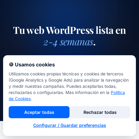
los proyectos más habituales que hacemos.
privado antes de publicar. No necesitas estar en
Más en
nuestra guía de migración
.
Barcelona. El único requisito es que el proyecto
esté bien definido antes de empezar.
Tu web WordPress lista en
2-4 semanas
.
Diseño propio, sin plantillas, para toda España.
🍪 Usamos cookies
Presupuesto cerrado en 24h. Sin cuotas
Utilizamos cookies propias técnicas y cookies de terceros
mensuales.
(Google Analytics y Google Ads) para analizar la navegación
y medir nuestras campañas. Puedes aceptarlas todas,
rechazarlas o configurarlas. Más información en la
Política
de Cookies
.
Pedir presupuesto por WhatsApp
Aceptar todas
Rechazar todas
Ver todos los servicios
·
Diseño web
·
Versión Barcelona
·
Configurar / Guardar preferencias
Contacto
Inicio
Nosotros
Llamar
Contacto