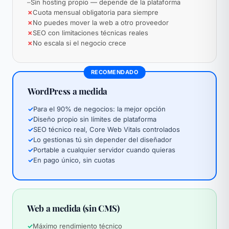
–
Sin hosting propio — depende de la plataforma
✗
Cuota mensual obligatoria para siempre
✗
No puedes mover la web a otro proveedor
✗
SEO con limitaciones técnicas reales
✗
No escala si el negocio crece
RECOMENDADO
WordPress a medida
✓
Para el 90% de negocios: la mejor opción
✓
Diseño propio sin límites de plataforma
✓
SEO técnico real, Core Web Vitals controlados
✓
Lo gestionas tú sin depender del diseñador
✓
Portable a cualquier servidor cuando quieras
✓
En pago único, sin cuotas
Web a medida (sin CMS)
✓
Máximo rendimiento técnico