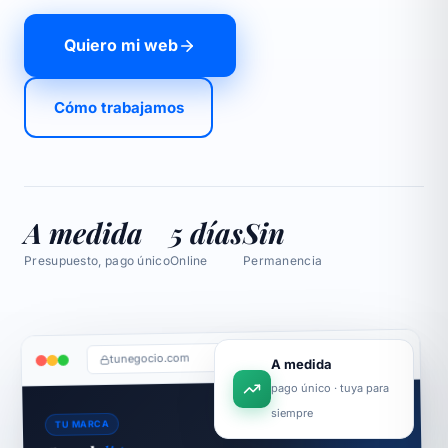
Quiero mi web
Cómo trabajamos
A medida
5 días
Sin
Presupuesto, pago único
Online
Permanencia
tunegocio.com
A medida
pago único · tuya para
siempre
TU MARCA
lista
Tu web