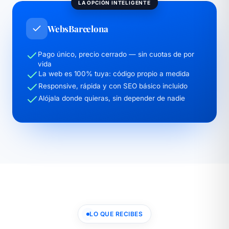
LA OPCIÓN INTELIGENTE
WebsBarcelona
Pago único, precio cerrado — sin cuotas de por
vida
La web es 100% tuya: código propio a medida
Responsive, rápida y con SEO básico incluido
Alójala donde quieras, sin depender de nadie
LO QUE RECIBES