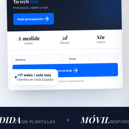
Profesional, rápida y tuya.
Pedir presupuesto
Sin
5d
A medida
CUOTA
ONLINE
DESDE
Email
Nombre
Quiero mi web
+17 webs / este mes
Sin cuotas ni permanencia
clientes en toda España
MÓVIL
◆
◆
LANTILLAS
RESPONSIVE REAL