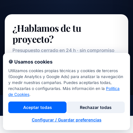
¿Hablamos de tu
proyecto?
Presupuesto cerrado en 24 h · sin compromiso
🍪 Usamos cookies
Pedir presupuesto
Utilizamos cookies propias técnicas y cookies de terceros
(Google Analytics y Google Ads) para analizar la navegación
y medir nuestras campañas. Puedes aceptarlas todas,
rechazarlas o configurarlas. Más información en la
Política
de Cookies
.
Aceptar todas
Rechazar todas
Configurar / Guardar preferencias
Webs
Barcelona
Inicio
Nosotros
Llamar
Contacto