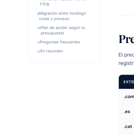
TTFB
Migración entre hostings:
coste y proceso
Plan de acción según tu
presupuesto
Pr
Preguntas frecuentes
En resumen
El pre
regist
EXTE
.co
.es
.cat