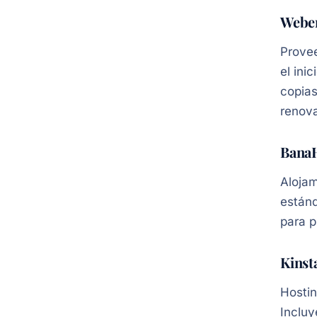
Webe
Provee
el ini
copias
renova
BanaH
Alojam
estánd
para 
Kinst
Hostin
Incluy