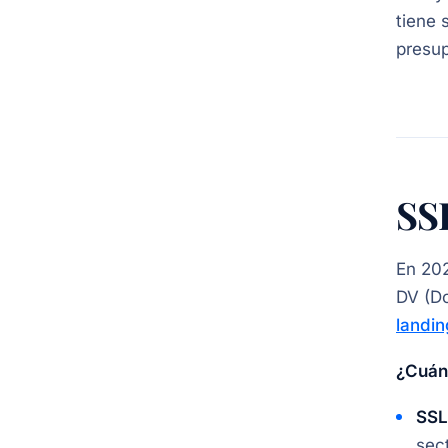
tiene 
presup
SSL
En 202
DV (Do
landi
¿Cuánd
SSL
sec