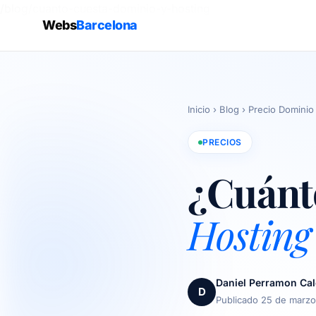
/blog/cuanto-cuesta-dominio-y-hosting
Webs
Barcelona
Inicio
›
Blog
›
Precio Dominio
PRECIOS
¿Cuánt
Hosting
Daniel Perramon Ca
D
Publicado 25 de marz