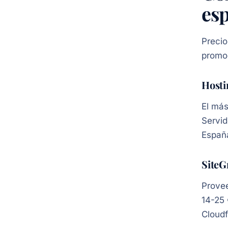
es
Precio
promoc
Hosti
El más
Servid
España
SiteG
Provee
14-25 
Cloud