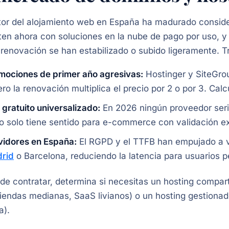
tor del alojamiento web en España ha madurado conside
en ahora con soluciones en la nube de pago por uso, y 
 renovación se han estabilizado o subido ligeramente. 
mociones de primer año agresivas:
Hostinger y SiteGro
ero la renovación multiplica el precio por 2 o por 3. Cal
 gratuito universalizado:
En 2026 ningún proveedor serio
o solo tiene sentido para e-commerce con validación ex
vidores en España:
El RGPD y el TTFB han empujado a va
rid
o Barcelona, reduciendo la latencia para usuarios p
de contratar, determina si necesitas un hosting compart
iendas medianas, SaaS livianos) o un hosting gestiona
a).