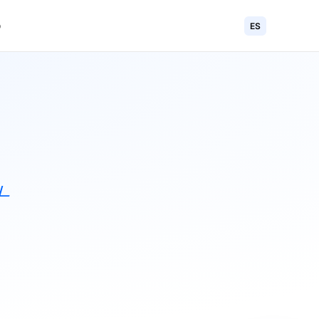
o
ES
+