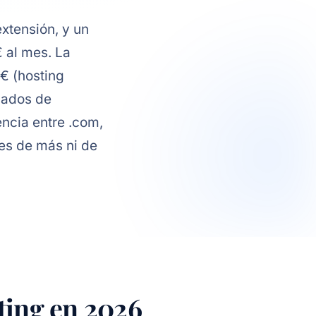
extensión, y un
 al mes. La
€ (hosting
zados de
rencia entre .com,
ues de más ni de
ting en 2026