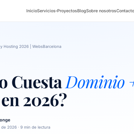
Inicio
Servicios
Proyectos
Blog
Sobre nosotros
Contact
▾
 y Hosting 2026 | WebsBarcelona
o Cuesta
Dominio 
en 2026?
longe
o de 2026
· 9 min de lectura