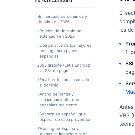
EN ESTE ARTÍCULO
El sec
El mercado de dominios y
compit
hosting en 2026
los de
Precios de dominio por
extensión en 2026
Pro
Comparativa de los mejores
hostings para pymes
1, p
españolas
SSL
SSL gratuito (Let's Encrypt)
vs SSL de pago
pag
Email profesional asociado
Ser
al dominio
Mad
Ancho de banda y
almacenamiento: qué
necesitas realmente
Antes 
Soporte en español: qué
VPS (t
esperar de cada proveedor
técnic
Hosting en España vs
Alemania: impacto real en