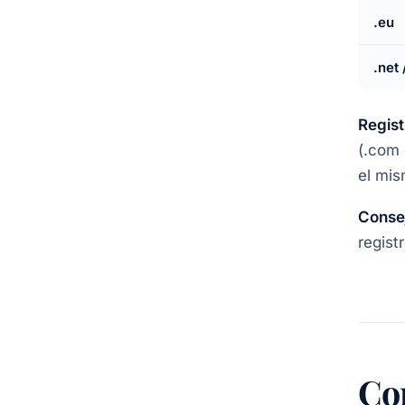
.eu
.net 
Regis
(.com 
el mis
Conse
regist
Co