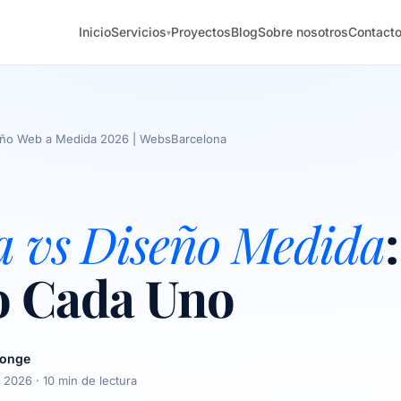
Inicio
Servicios
Proyectos
Blog
Sobre nosotros
Contact
▾
iseño Web a Medida 2026 | WebsBarcelona
la vs Diseño Medida
:
 Cada Uno
longe
e 2026
· 10 min de lectura