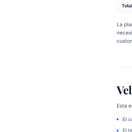
Tota
La pla
necesi
custom
Vel
Esta e
El 
El 