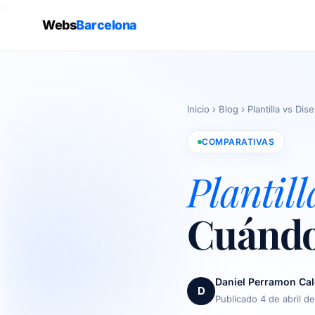
/blog/plantilla-vs-diseno-medida
Webs
Barcelona
Inicio
›
Blog
›
Plantilla vs D
COMPARATIVAS
Plantil
Cuándo
Daniel Perramon Ca
D
Publicado 4 de abril d