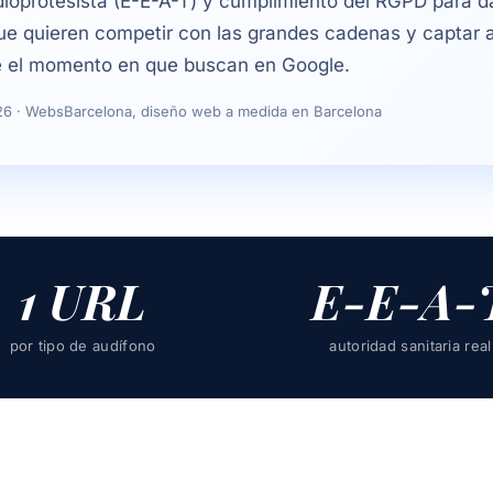
dioprotesista (E-E-A-T) y cumplimiento del RGPD para da
e quieren competir con las grandes cadenas y captar al
 el momento en que buscan en Google.
2026 · WebsBarcelona, diseño web a medida en Barcelona
1 URL
E-E-A-
por tipo de audífono
autoridad sanitaria real