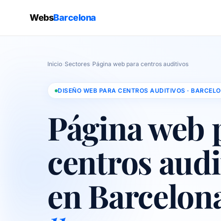
Webs
Barcelona
Inicio
›
Sectores
›
Página web para centros auditivos
DISEÑO WEB PARA CENTROS AUDITIVOS · BARCEL
Página web 
centros audi
en Barcelon