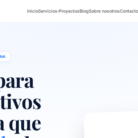
Inicio
Servicios
Proyectos
Blog
Sobre nosotros
Contact
▾
ONA
para
tivos
a que