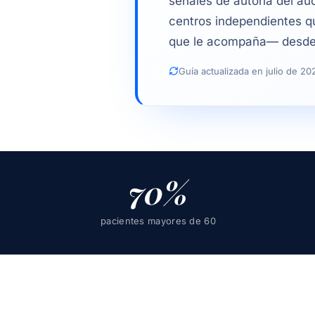
señales de autoría del au
centros independientes qu
que le acompaña— desde
Guía actualizada en julio de 
70%
pacientes mayores de 60