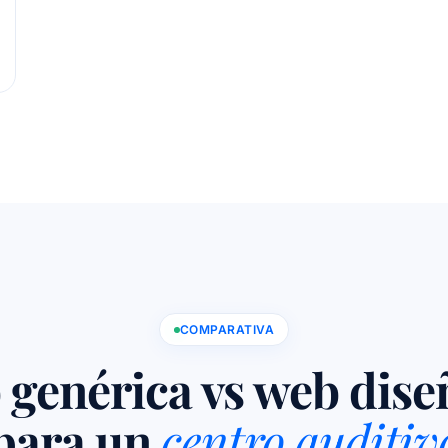
COMPARATIVA
genérica vs web dis
para un
centro auditiv