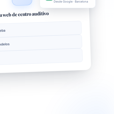
Desde Google
u web de centro auditivo
ueba
odelos