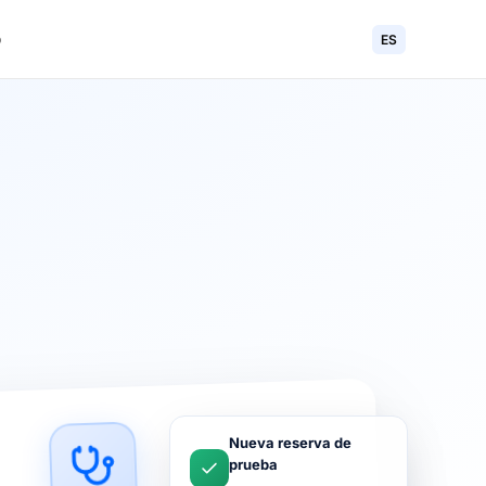
o
ES
Nueva res
prueba