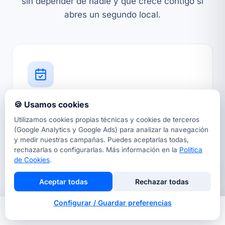
sin depender de nadie y que crece contigo si
abres un segundo local.
Reserva online con elección de barbero
🍪 Usamos cookies
Un calendario integrado donde el cliente elige
Utilizamos cookies propias técnicas y cookies de terceros
(Google Analytics y Google Ads) para analizar la navegación
servicio, día, hora y barbero, y recibe confirmación
y medir nuestras campañas. Puedes aceptarlas todas,
al momento. Poder escoger quién le corta es uno
rechazarlas o configurarlas. Más información en la
Política
de los factores que más fideliza en barbería: el
de Cookies
.
cliente vuelve porque confía en las manos de su
barbero, no solo en el local.
Aceptar todas
Rechazar todas
Configurar / Guardar preferencias
Inicio
Nosotros
Llamar
Contacto