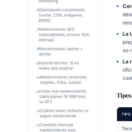
monitoring
Cor
Optimización rendimiento
des
(caché, CDN, imágenes,
BBDD)
ren
Mantenimiento SEO
La 
(rastreabilidad, errores 404,
sitemap)
pre
Monitorización uptime +
no 
alertas
La 
Soporte técnico: SLAs
reales que esperar
ofi
Mantenimiento contenido
cos
(legales, fotos, copys)
Coste real mantenimiento
Tipos
(tabla planes 19-99€/mes
vs DIY)
Cuándo hacer rediseño vs
TIPO
seguir manteniendo
Checklist mensual
Técn
mantenimiento web