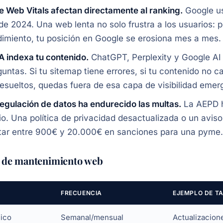
e Web Vitals afectan directamente al ranking.
Google us
de 2024. Una web lenta no solo frustra a los usuarios: 
dimiento, tu posición en Google se erosiona mes a mes.
IA indexa tu contenido.
ChatGPT, Perplexity y Google AI
guntas. Si tu sitemap tiene errores, si tu contenido no 
resueltos, quedas fuera de esa capa de visibilidad emer
regulación de datos ha endurecido las multas.
La AEPD h
cio. Una política de privacidad desactualizada o un av
tar entre 900€ y 20.000€ en sanciones para una pyme.
 de mantenimiento web
FRECUENCIA
EJEMPLO DE T
ico
Semanal/mensual
Actualizacion