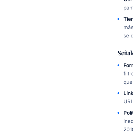
pan
Tie
más
se 
Señal
For
fil
que 
Link
URL
Polí
ine
201