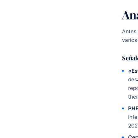
An
Antes 
varios
Señal
«Es
des
rep
the
PHP
inf
202
Cer