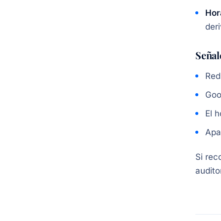
Hora
der
Señal
Red
Goo
El 
Apa
Si rec
audito