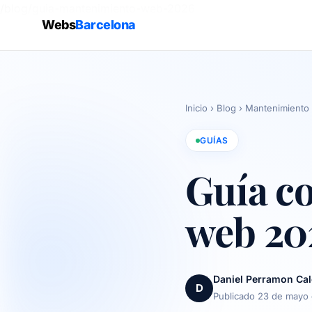
/blog/guia-mantenimiento-web-2026
Webs
Barcelona
Inicio
›
Blog
›
Mantenimiento
GUÍAS
Guía c
web 20
Daniel Perramon Ca
D
Publicado 23 de mayo