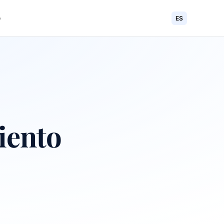
o
ES
iento