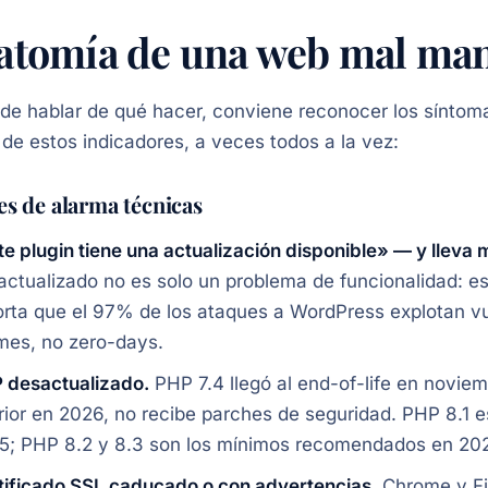
atomía de una web mal mant
de hablar de qué hacer, conviene reconocer los sínto
 de estos indicadores, a veces todos a la vez:
es de alarma técnicas
te plugin tiene una actualización disponible» — y lleva 
actualizado no es solo un problema de funcionalidad: e
orta que el 97% de los ataques a WordPress explotan vu
mes, no zero-days.
 desactualizado.
PHP 7.4 llegó al end-of-life en novie
erior en 2026, no recibe parches de seguridad. PHP 8.1 e
5; PHP 8.2 y 8.3 son los mínimos recomendados en 20
tificado SSL caducado o con advertencias.
Chrome y Fi