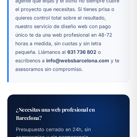
agente que elijas y el bono no siempre cubre
el proyecto que necesitas. Si tienes prisa o
quieres control total sobre el resultado,
nuestro servicio de
diseño web con pago
único
te da una web profesional en 48-72
horas a medida, sin cuotas y sin letra
pequeña. Llámanos al
631 736 802
o
escríbenos a
info@websbarcelona.com
y te
asesoramos sin compromiso.
¿Necesitas una web profesional en
Barcelona?
Presupuesto cerrado en 24h, sin