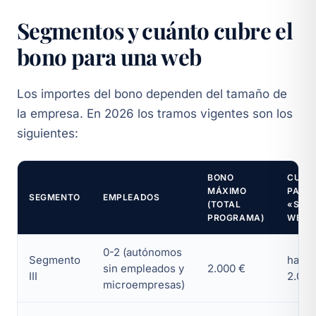
Segmentos y cuánto cubre el
bono para una web
Los importes del bono dependen del tamaño de
la empresa. En 2026 los tramos vigentes son los
siguientes:
BONO
CUAN
MÁXIMO
PARA
SEGMENTO
EMPLEADOS
(TOTAL
«SITI
PROGRAMA)
WEB»
0-2 (autónomos
Segmento
hasta
sin empleados y
2.000 €
III
2.000
microempresas)