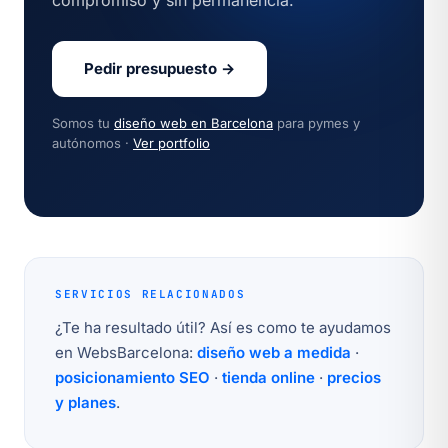
compromiso y sin permanencia.
Pedir presupuesto →
Somos tu
diseño web en Barcelona
para pymes y
autónomos ·
Ver portfolio
SERVICIOS RELACIONADOS
¿Te ha resultado útil? Así es como te ayudamos
en WebsBarcelona:
diseño web a medida
·
posicionamiento SEO
·
tienda online
·
precios
y planes
.