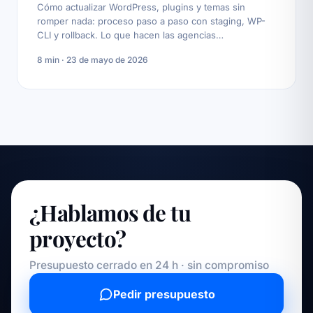
Cómo actualizar WordPress, plugins y temas sin
romper nada: proceso paso a paso con staging, WP-
CLI y rollback. Lo que hacen las agencias
profesionales.
8 min · 23 de mayo de 2026
¿Hablamos de tu
proyecto?
Presupuesto cerrado en 24 h · sin compromiso
Pedir presupuesto