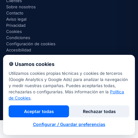
Clientes
Sobre nosotros
Contacto
Aviso legal
Privacidad
Cookies
Condiciones
Configuración de cookies
Accesibilidad
🍪 Usamos cookies
Utilizamos cookies propias técnicas y cookies de terceros
→ Webs por sector
→ Ubicaciones donde trabajamos
(Google Analytics y Google Ads) para analizar la navegación
Comparativas
Preguntas frecuentes
Presupuesto web
y medir nuestras campañas. Puedes aceptarlas todas,
→ Todos los servicios
→ Recursos gratis
Casos de estudio
rechazarlas o configurarlas. Más información en la
Política
Nuestro método
Por qué elegirnos
de Cookies
.
Aceptar todas
Rechazar todas
🇪🇸 Español
Català
🇬🇧 English
© 2026 WebsBarcelona ·
+34 631 736 802
·
info@websbarcelona.com
Configurar / Guardar preferencias
Inicio
Nosotros
Llamar
Contacto
★★★★★
5,0 · 26 reseñas en Google
LinkedIn
Instagram