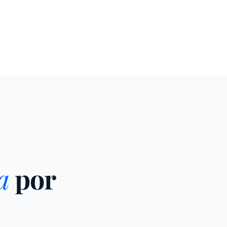
a
por