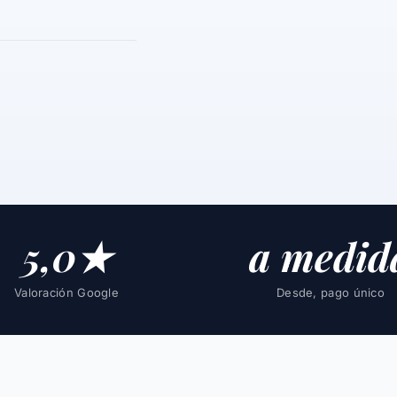
5,0★
a medid
Valoración Google
Desde, pago único