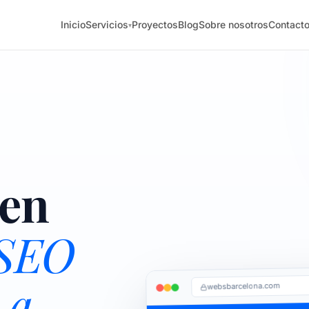
Inicio
Servicios
Proyectos
Blog
Sobre nosotros
Contact
▾
en
SEO
 a
websbarcelona.com