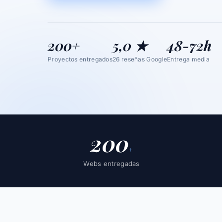
200+
5,0 ★
48-72h
Proyectos entregados
26 reseñas Google
Entrega media
200
+
Webs entregadas