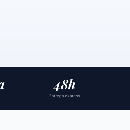
a
48h
Entrega express