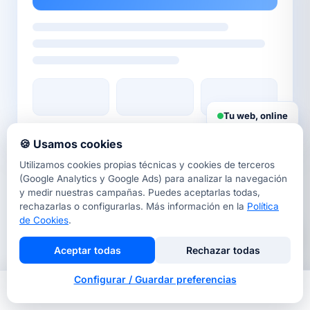
Tu web, online
🍪 Usamos cookies
Utilizamos cookies propias técnicas y cookies de terceros
DISEÑO WEB BARCELONA
(Google Analytics y Google Ads) para analizar la navegación
Tu estudio de
diseño web a
y medir nuestras campañas. Puedes aceptarlas todas,
rechazarlas o configurarlas. Más información en la
Política
medida
de Cookies
.
Aceptar todas
Rechazar todas
Diseñamos páginas web profesionales para
Configurar / Guardar preferencias
pymes y autónomos de Barcelona y toda España.
Inicio
Nosotros
Llamar
Contacto
Cada proyecto combina diseño a medida, copy