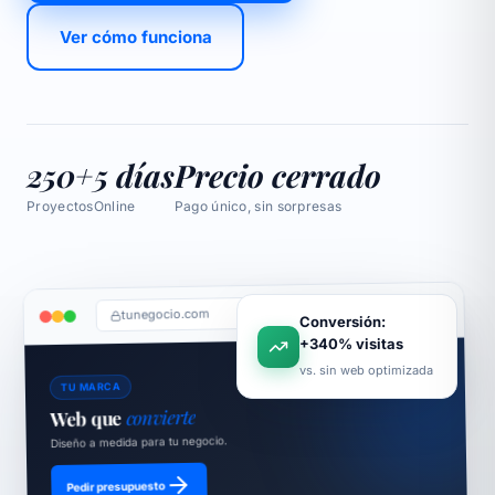
Ver cómo funciona
250+
5 días
Precio cerrado
Proyectos
Online
Pago único, sin sorpresas
tunegocio.com
Conversión:
+340% visitas
vs. sin web optimizada
TU MARCA
convierte
Web que
Diseño a medida para tu negocio.
Pedir presupuesto